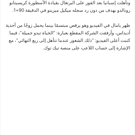
وتأهلت إسبانيا بعد الفوز على البرتغال بقيادة الأسطورة كريسيتانو
رونالدو بهدف من دون رد سجله ميكيل ميرينو في الدقيقة 90+1.
ظهر يامال في الفيديو وهو يرقص مبتسمًا بينما يحمل زوجًا من أحذية
أديداس، وأرفقت الشركة المقطع بعبارة: “الحياة تبدو جميلة”، فيما
كتبت أعلى الفيديو: “ذلك الشعور عندما تتأهل إلى ربع النهائي”، مع
الإشارة إلى حساب اللاعب على منصة تيك توك.
@adidas
life feels good @Lamine Yamal #lamineyamal
#FIFAWorldCup #adidas
♬ Y QUE FUE? – TRILLBILL