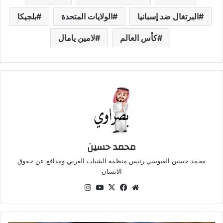
البرتغال ضد إسبانيا
الولايات المتحدة
بلجيكا
كأس العالم
لامين يامال
محمد حسين
محمد حسين العبوسي رئيس منظمة الشباب العربي ومدافع عن حقوق
الانسان
موقع
‫X
فيسبوك
‫YouTube
انستقرام
الويب