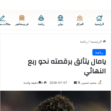
الرئيسية
العراق
دولي
رياضة
فن ومشاهير
مقالات بص
الرئيسية
/
رياضة
رياضة
يامال يتألق برقصته نحو ربع
النهائي
تابع
أرسل
محمد حسين
2026-07-07
4
دقيقة واحدة
على
بريدا
X
إلكترونيا