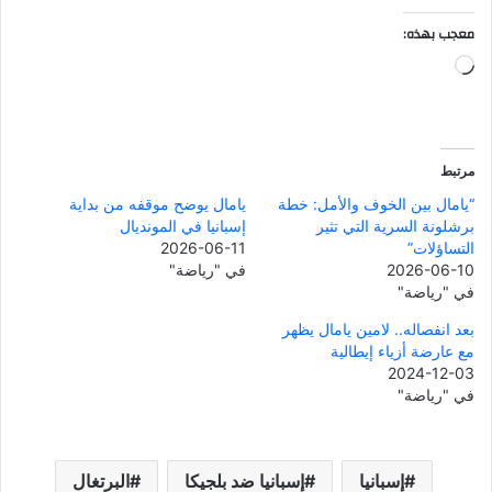
معجب بهذه:
جاري
التحميل…
مرتبط
“يامال بين الخوف والأمل: خطة
يامال يوضح موقفه من بداية
برشلونة السرية التي تثير
إسبانيا في المونديال
التساؤلات”
2026-06-11
2026-06-10
في "رياضة"
في "رياضة"
بعد انفصاله.. لامين يامال يظهر
مع عارضة أزياء إيطالية
2024-12-03
في "رياضة"
إسبانيا
إسبانيا ضد بلجيكا
البرتغال