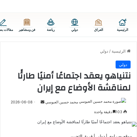
الرئيسية
العراق
دولي
رياضة
فن ومشاهير
مقالات بص
الرئيسية
/
دولي
دولي
نتنياهو يعقد اجتماعًا أمنيًا طارئًا
لمناقشة الأوضاع مع إيران
أرسل
محمد حسين العبوسي
2026-06-08
بريدا
103
دقيقة واحدة
إلكترونيا
موقع بصراوي | دولي | فريق التحرير