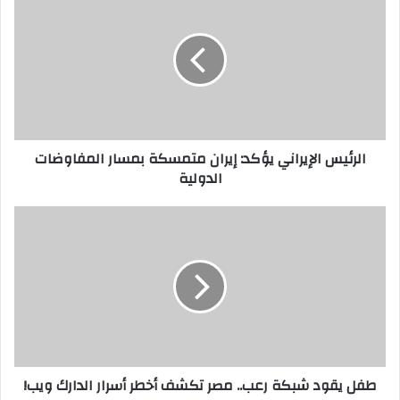
الإيراني
يؤكد:
إيران
متمسكة
بمسار
المفاوضات
الدولية
الرئيس الإيراني يؤكد: إيران متمسكة بمسار المفاوضات
الدولية
طفل
يقود
شبكة
رعب..
مصر
تكشف
أخطر
أسرار
الدارك
طفل يقود شبكة رعب.. مصر تكشف أخطر أسرار الدارك ويب!
ويب!