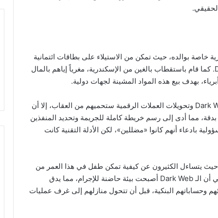
لحقيقي.
 خاصة بوالده، حيث تمكن من الاستيلاء على بطاقات ائتمانية
واستخدمها لتمويل نشاطاته على منصات الـ Dark Web. كما قام باستقطاب بالغين من الإسكندرية، مغرياً إياهم بالمال
ياء، بهدف بيع هذه المواد المشينة لجهات دولية.
على الرغم من اعتقاد المتهمين بأن استخدامهم للـ Dark Web وتحويلات العملات الرقمية ستحميهم من العقاب، إلا أن
ة بدقة، مما أدى إلى رسم خريطة كاملة للجريمة وتحديد المنفذين
لية بادعاء أنهم كانوا «مضللين»، لكن الأدلة التقنية كانت
حيث يتساءل الكثيرون عن كيفية تمكن طفل في هذا العمر من
إدارة خطة إجرامية بهذا التعقيد. يرى خبراء الأمن الرقمي أن الـ Dark Web أصبحت بيئة حاضنة للإجرام، مما يدق
ئهم وحساباتهم البنكية، قبل أن تتحول منازلهم إلى غرف عمليات