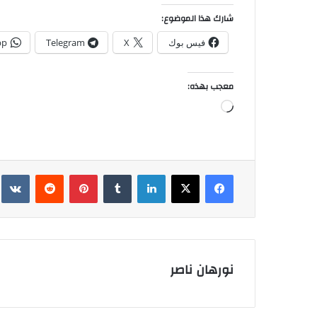
شارك هذا الموضوع:
فيس بوك
X
Telegram
pp
معجب بهذه:
جاري
التحميل…
فيسبوك
‫X
لينكدإن
بينتيريست
نورهان ناصر