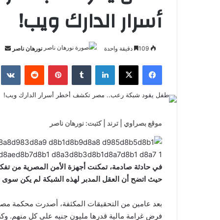
أسرار الدارك ويب!
أر
109
دقيقة واحدة
نورهان ناصر
بري
فيسبوك
‫X
لينكدإن
بينتيريست
إلك
موقع بصراوي | ترند | كتبت: نورهان ناصر
في حادثة صادمة، تمكنت أجهزة الأمن المصرية من تفكي
حيث اتضح أن العقل المدبر لهذه الشبكة لم يكن سوى
بعد عامين من التحقيقات المكثفة، أصدرت محكمة مصري
فرض غرامة مالية قدرها مليون جنيه على كل منهم. وك