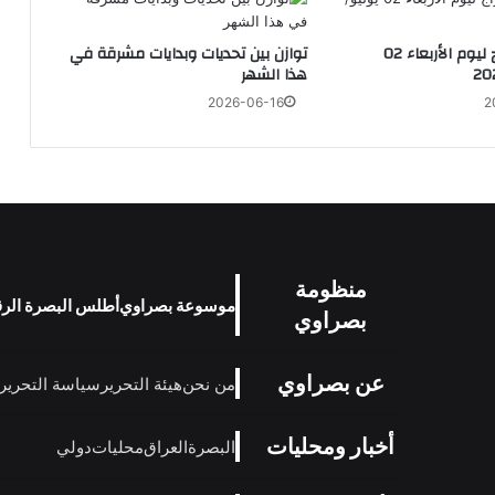
توقعات الأبراج ليوم الأربعاء 02
توازن بين تحديات وبدايات مشرقة في
هذا الشهر
2026-06-16
2
منظومة
موسوعة بصراوي
أطلس البصرة الر
بصراوي
عن بصراوي
من نحن
هيئة التحرير
سياسة التحرير
أخبار ومحليات
البصرة
العراق
محليات
دولي