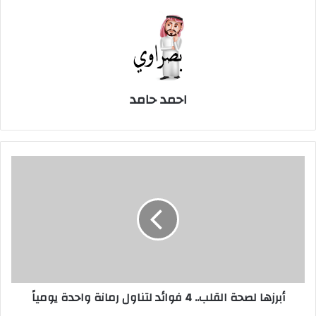
احمد حامد
أبرزها
لصحة
القلب..
4
فوائد
لتناول
رمانة
واحدة
يومياً
أبرزها لصحة القلب.. 4 فوائد لتناول رمانة واحدة يومياً