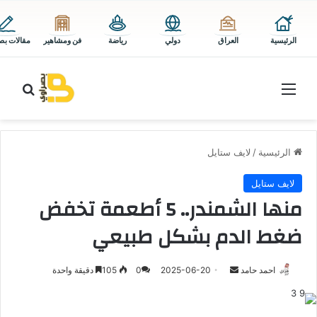
الرئيسية
العراق
دولي
رياضة
فن ومشاهير
مقالات بص
القائمة
بحث 
الرئيسية
/
لايف ستايل
لايف ستايل
منها الشمندر.. 5 أطعمة تخفض
ضغط الدم بشكل طبيعي
أرسل
احمد حامد
2025-06-20
0
105
دقيقة واحدة
بريدا
إلكترونيا