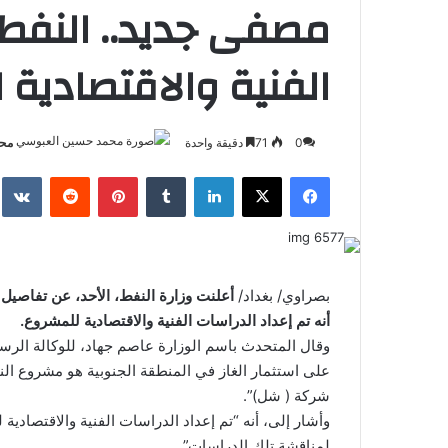
مصفى جديد.. النفط 
الفنية والاقتصادية
0
71
دقيقة واحدة
محم
فيسبوك
‫X
لينكدإن
بينتيريست
بصراوي/ بغداد/
أعلنت وزارة النفط، الأحد، عن تفاصيل
أنه تم إعداد الدراسات الفنية والاقتصادية للمشروع.
وقال المتحدث باسم الوزارة عاصم جهاد، للوكالة الرسمي
على استثمار الغاز في المنطقة الجنوبية هو مشروع النب
شركة ( شل)”.
وأشار إلى، أنه “تم إعداد الدراسات الفنية والاقتصادي
لمناقشة تلك الدراسات”.