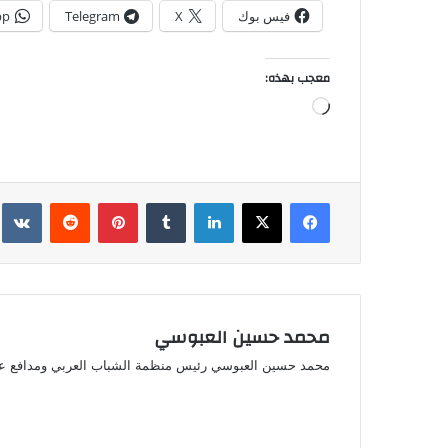
فيس بوك
X
Telegram
pp
معجب بهذه:
جاري
التحميل…
فيسبوك
‫X
لينكدإن
بينتيريست
محمد حسين العبوسي
محمد حسين العبوسي رئيس منظمة الشباب العربي ومدافع ع