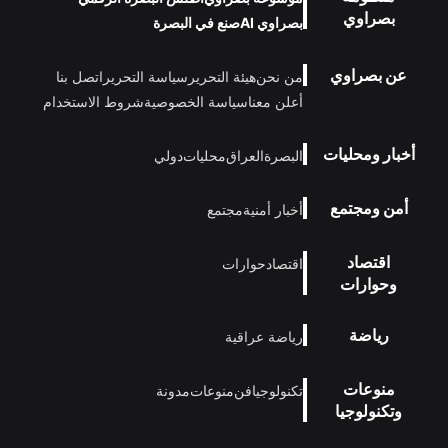
بصراوي
بصراوي AI
صنع في البصرة
عن بصراوي
من نحن
هيئة التحرير
سياسة التحرير
اتصل بنا
أعلن معنا
سياسة الخصوصية
شروط الاستخدام
أخبار ومحليات
البصرة
العراق
محليات
دولي
أمن ومجتمع
أخبار أمنية
مجتمع
اقتصاد
اقتصاد
حوارات
وحوارات
رياضة
رياضة عراقية
منوعات
تكنولوجيا
فن
منوعات
مدونة
وتكنولوجيا