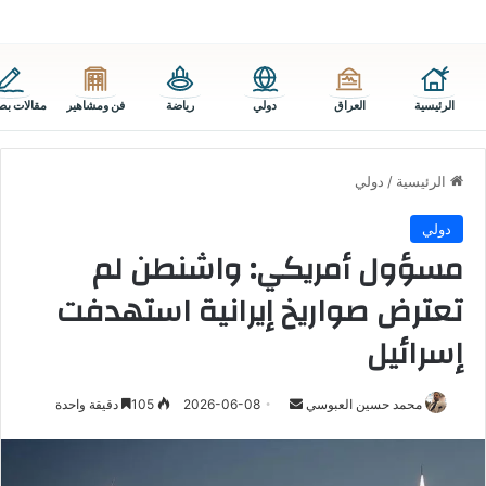
الرئيسية
العراق
دولي
رياضة
فن ومشاهير
مقالات بص
الرئيسية
/
دولي
دولي
مسؤول أمريكي: واشنطن لم
تعترض صواريخ إيرانية استهدفت
إسرائيل
أرسل
محمد حسين العبوسي
2026-06-08
105
دقيقة واحدة
بريدا
إلكترونيا