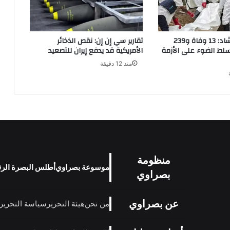
الكوليرا في تشاد: 13 وفاة و239
تقارير سي إن إن: نقص الذخائر
سلط الضوء على الأزمة
الأمريكية قد يدفع إيران للتصعيد
منذ 12 دقيقة
منظومة
موسوعة بصراوي
أطلس البصرة الر
بصراوي
عن بصراوي
من نحن
هيئة التحرير
سياسة التحرير