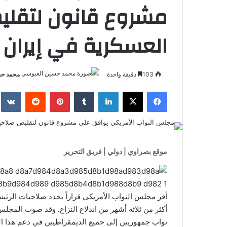
مشروع قانون لتقلي
العسكرية في إيران
103
دقيقة واحدة
محمد حس
فيسبوك
‫X
لينكدإن
بينتيريست
موقع بصراوي | دولي | فريق التحرير
أقر مجلس النواب الأمريكي قراراً يحدد صلاحيات الرئ
نواب جمهوريين إلى جميع الديمقراطيين في دعم هذا ال