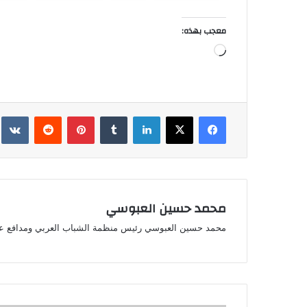
معجب بهذه:
جاري
التحميل…
فيسبوك
‫X
لينكدإن
بينتيريست
محمد حسين العبوسي
محمد حسين العبوسي رئيس منظمة الشباب العربي ومدافع ع