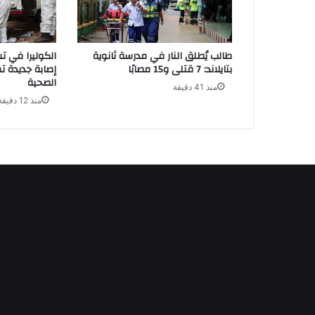
طالب يُطلق النار في مدرسة ثانوية
بتايلاند: 7 قتلى و15 مصابًا
إصابة جديدة ت
الصحية
منذ 41 دقيقة
منذ 12 دقيقة