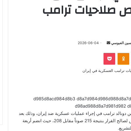
ص صلاحيات ترامب
أرسل
ين العبوسي
2026-06-04
بريدا
‫Pocket
Odnoklassniki
إلكترونيا
يس دونالد ترامب في إجراء عمليات عسكرية ضد إيران، وذلك بعد
أكثر من ثلاثة أشهر من اندلاع النزاع. وقد صوت المجلس لصالح القرار بنتيجة 215 صوتاً مقابل 208، حيث انضم أربعة
تشريع.