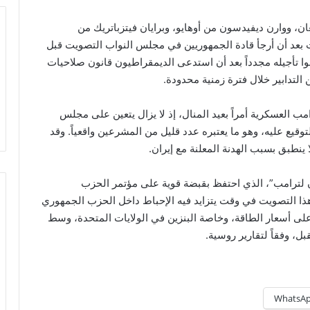
ان، ووارن ديفيدسون من أوهايو، وبرايان فيتزباتريك من
 بعد أن أرجأ قادة الجمهوريين في مجلس النواب التصويت قبل
 تأجيله مجدداً بعد أن استدعى الديمقراطيون قانون صلاحيات
 العسكرية أمراً بعيد المنال، إذ لا يزال يتعين على مجلس
وقيع عليه، وهو ما يعتبره عدد قليل من المشرعين واقعياً. وقد
 ينطبق بسبب الهدنة المعلنة مع إيران.
أذن لترامب”، الذي احتفظ بقبضة قوية على مؤتمر الحزب
ذا التصويت في وقت يتزايد فيه الإحباط داخل الحزب الجمهوري
ى أسعار الطاقة، وخاصة البنزين في الولايات المتحدة، وسط
ل، وفقاً لتقارير روسية.
WhatsA