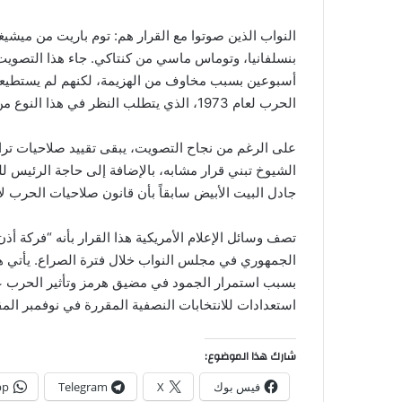
النواب الذين صوتوا مع القرار هم: توم باريت من ميشيغ
بنسلفانيا، وتوماس ماسي من كنتاكي. جاء هذا التصويت
أسبوعين بسبب مخاوف من الهزيمة، لكنهم لم يستطيعوا
الحرب لعام 1973، الذي يتطلب النظر في هذا النوع من التدابير خلال فترة زمنية محدودة.
على الرغم من نجاح التصويت، يبقى تقييد صلاحيات ترامب
الشيوخ تبني قرار مشابه، بالإضافة إلى حاجة الرئيس للت
جادل البيت الأبيض سابقاً بأن قانون صلاحيات الحرب لا
تصف وسائل الإعلام الأمريكية هذا القرار بأنه “فركة 
الجمهوري في مجلس النواب خلال فترة الصراع. يأتي ه
بسبب استمرار الجمود في مضيق هرمز وتأثير الحرب عل
استعدادات للانتخابات النصفية المقررة في نوفمبر المقب
شارك هذا الموضوع:
فيس بوك
X
Telegram
pp