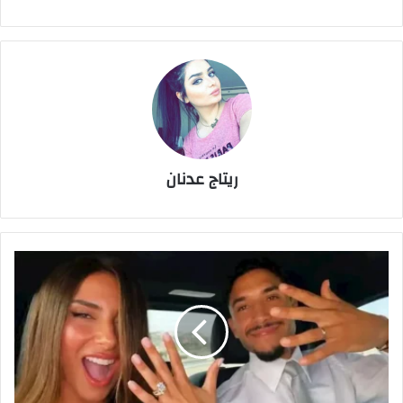
ريتاج عدنان
عمر
مرموش
يظهر
لأول
مرة
مع
منتخب
مصر