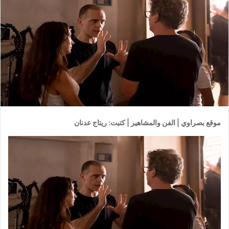
موقع بصراوي | الفن والمشاهير | كتبت: ريتاج عدنان