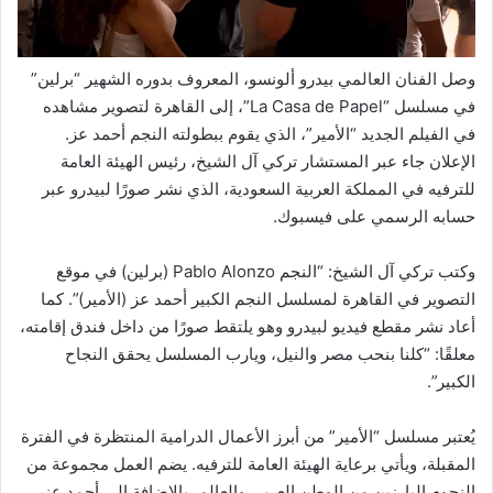
وصل الفنان العالمي بيدرو ألونسو، المعروف بدوره الشهير “برلين”
في مسلسل “La Casa de Papel”، إلى القاهرة لتصوير مشاهده
في الفيلم الجديد “الأمير”، الذي يقوم ببطولته النجم أحمد عز.
الإعلان جاء عبر المستشار تركي آل الشيخ، رئيس الهيئة العامة
للترفيه في المملكة العربية السعودية، الذي نشر صورًا لبيدرو عبر
حسابه الرسمي على فيسبوك.
وكتب تركي آل الشيخ: “النجم Pablo Alonzo (برلين) في موقع
التصوير في القاهرة لمسلسل النجم الكبير أحمد عز (الأمير)”. كما
أعاد نشر مقطع فيديو لبيدرو وهو يلتقط صورًا من داخل فندق إقامته،
معلقًا: “كلنا بنحب مصر والنيل، ويارب المسلسل يحقق النجاح
الكبير”.
يُعتبر مسلسل “الأمير” من أبرز الأعمال الدرامية المنتظرة في الفترة
المقبلة، ويأتي برعاية الهيئة العامة للترفيه. يضم العمل مجموعة من
النجوم البارزين من الوطن العربي والعالم، بالإضافة إلى أحمد عز