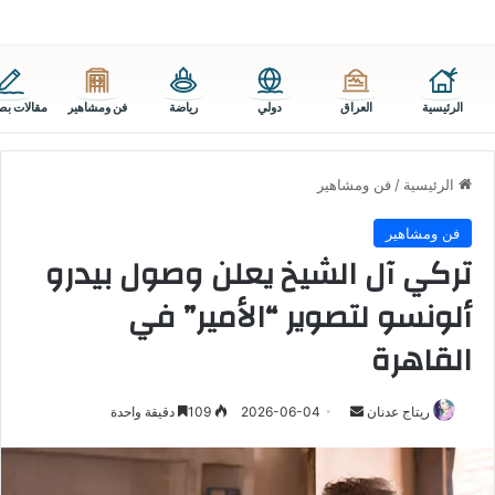
الرئيسية
العراق
دولي
رياضة
فن ومشاهير
مقالات بص
الرئيسية
/
فن ومشاهير
فن ومشاهير
تركي آل الشيخ يعلن وصول بيدرو
ألونسو لتصوير “الأمير” في
القاهرة
أرسل
ريتاج عدنان
2026-06-04
109
دقيقة واحدة
بريدا
إلكترونيا