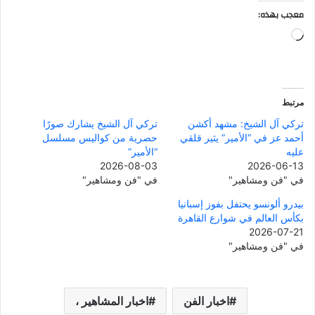
معجب بهذه:
جاري
التحميل…
مرتبط
تركي آل الشيخ: مشهد أكشن
تركي آل الشيخ يشارك صورًا
أحمد عز في “الأمير” يثير قلقي
حصرية من كواليس مسلسل
عليه
“الأمير”
2026-08-03
2026-06-13
في "فن ومشاهير"
في "فن ومشاهير"
بيدرو ألونسو يحتفل بفوز إسبانيا
بكأس العالم في شوارع القاهرة
2026-07-21
في "فن ومشاهير"
اخبار الفن
اخبار المشاهير ،