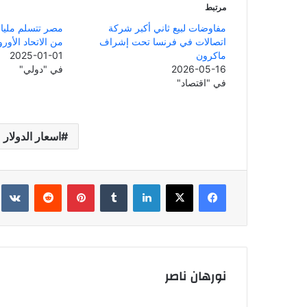
مرتبط
مفاوضات لبيع ثاني أكبر شركة
مصر تتسلم مليار 
اتصالات في فرنسا تحت إشراف
من الاتحاد الأور
ماكرون
2025-01-01
2026-05-16
في "دولي"
في "اقتصاد"
اسعار الدولار
فيسبوك
‫X
لينكدإن
بينتيريست
نورهان ناصر