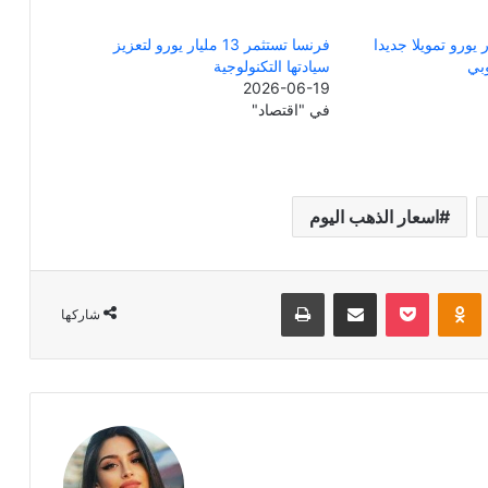
يورو تمويلا جديدا
فرنسا تستثمر 13 مليار يورو لتعزيز
وبي
سيادتها التكنولوجية
2026-06-19
في "اقتصاد"
اسعار الذهب اليوم
Odnoklassniki
‫Pocket
مشاركة عبر البريد
طباعة
شاركها