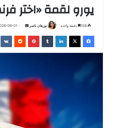
يورو لقمة «اختر فرن
أرسل
108
دقيقة واحدة
نورهان ناصر
026-06-01
بريدا
فيسبوك
‫X
لينكدإن
بينتيريست
إلكترونيا