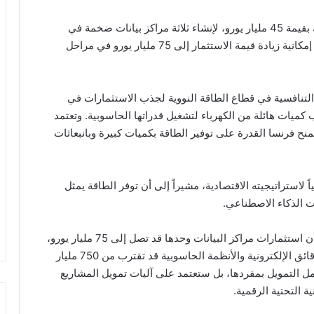
تتضمن الحزمة الاستثمارية تعهداً من شركة سوفت بنك بقيمة 45 مليار يورو، لإنشاء ثلاثة مراكز بيانات ضخمة في
منطقة أو دو فرانس شمال البلاد بحلول عام 2031، مع إمكانية زيادة قيمة الاستثمار إلى 75 مليار يورو في مراحل
التنافسية في قطاع الطاقة النووية لجذب الاستثمارات في
 كميات هائلة من الكهرباء لتشغيل قدراتها الحاسوبية. وتعتمد
 تضم 57 مفاعلاً نووياً، ما يمنح فرنسا القدرة على توفير الطاقة بكميات كبيرة وبانبعاثات
ً لاستراتيجيته الاقتصادية، مشيراً إلى أن توفر الطاقة يمثل
ت الذكاء الاصطناعي.
من جهته، صرح ماسايوشي سون، رئيس سوفت بنك، أن استثمارات مراكز البيانات وحدها قد تصل إلى 75 مليار يورو،
مشيراً إلى أن القيمة الإجمالية للمشاريع المرتبطة بالرقائق الإلكترونية والأنظمة الحاسوبية قد تقترب من 750 مليار
مل التمويل بمفردها، بل ستعتمد على آليات تمويل المشاريع
ة التحتية الرقمية.