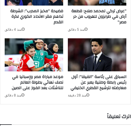
“عرض تركي لمحمد صلاح: قطعة
فضيحة “مخبز المدرب”: الشرطة
أرض في طرابزون للهروب من حر
تداهم مقر الاتحاد الكوري لكرة
مصر”
القدم
منذ 5 دقائق
منذ 4 دقائق
السباق على رئاسة “الفيفا”: أول
موعد مباراة مصر وإسبانيا في
رئيس رابطة وطنية يعبر عن
نصف نهائي بطولة العالم
معارضته لترشيح القطري الخليفي
للناشئات بعد الفوز على الصين
منذ 28 دقيقة
منذ 8 دقائق
اترك تعليقاً