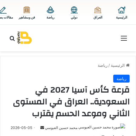
الرئيسية
العراق
دولي
رياضة
فن ومشاهير
مقالات بص
القائمة
بحث 
الرئيسية
/
رياضة
رياضة
قرعة كأس آسيا 2027 في
السعودية.. العراق في المستوى
الثاني وموعد الحسم يقترب
أرسل
محمد حسين العبوسي
2026-05-05
بريدا