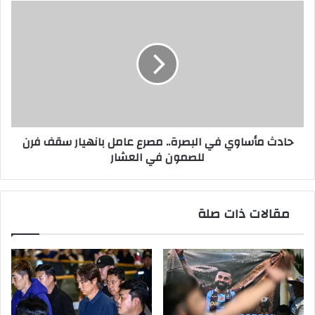
الإبداع
حادث
مأساوي
في
البصرة..
مصرع
عامل
بانهيار
سقف
فرن
حادث مأساوي في البصرة.. مصرع عامل بانهيار سقف فرن
للصمون
للصمون في العشار
في
العشار
مقالات ذات صلة