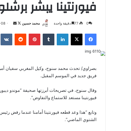
فيورنتينا يبشر برشل
تابع
أرسل
0
77
دقيقة واحدة
محمد حسين
-08
على
بريدا
فيسبوك
‫X
لينكدإن
بينتيريست
X
إلكترونيا
بصراوي/ تحدث محمد سنوح، وكيل المغربي سفيان أمراب
فريق جديد في الموسم المقبل.
وقال سنوح، في تصريحات أبرزتها صحيفة “موندو ديبور
فيورنتينا مستعد للاستماع والتفاوض”.
وتابع “هذا وعد قطعه فيورنتينا أمامنا عندما رفض رئيس
الشتوي الماضي”.