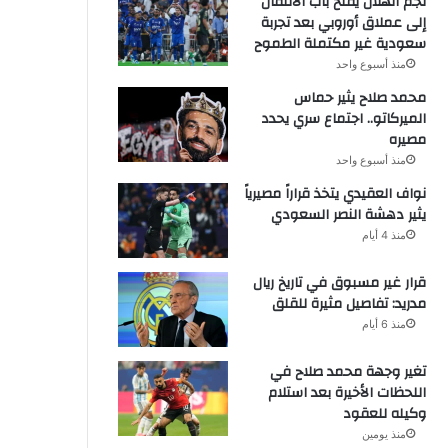
نجم الهلال يفتح باب الانتقال
إلى عملاق أوروبي بعد تجربة
سعودية غير مكتملة الطموح
منذ أسبوع واحد
محمد صلاح يثير حماس
الميركاتو.. اجتماع سري يحدد
مصيره
منذ أسبوع واحد
نواف العقيدي يتخذ قراراً مصيرياً
يثير دهشة النصر السعودي
منذ 4 أيام
قرار غير مسبوق في تاريخ ريال
مدريد: تفاصيل مثيرة للقلق
منذ 6 أيام
تغير وجهة محمد صلاح في
اللحظات الأخيرة بعد استلام
وكيله للعقود
منذ يومين