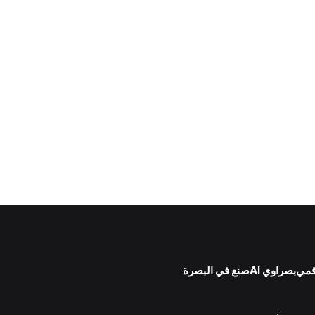
قمي
بصراوي AI
صنع في البصرة