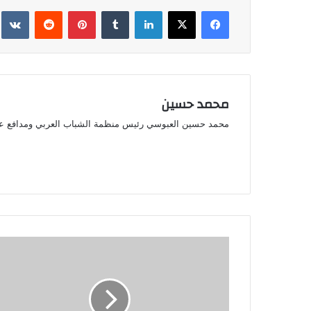
فيسبوك
‫X
لينكدإن
بينتيريست
محمد حسين
محمد حسين العبوسي رئيس منظمة الشباب العربي ومدافع ع
منظمات
التوحش
والفوضى
الخلاقة!