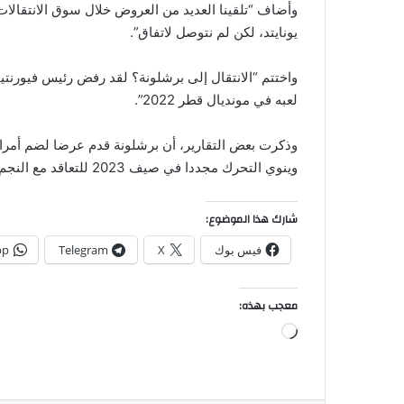
وأضاف “تلقينا العديد من العروض خلال سوق الانتقالا
يونايتد، لكن لم نتوصل لاتفاق”.
واختتم “الانتقال إلى برشلونة؟ لقد رفض رئيس فيورنتينا
لعبه في مونديال قطر 2022”.
وذكرت بعض التقارير، أن برشلونة قدم عرضا لضم أمراب
وينوي التحرك مجددا في صيف 2023 للتعاقد مع النجم المغربي.
شارك هذا الموضوع:
فيس بوك
X
Telegram
pp
معجب بهذه:
جاري
التحميل…