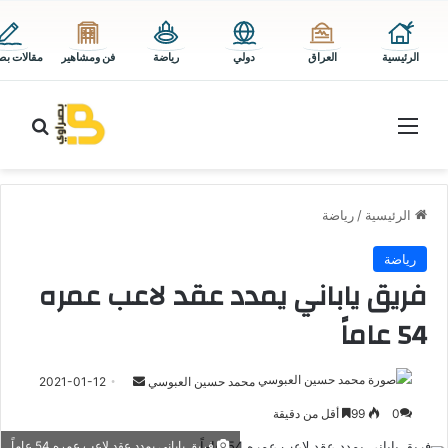
الرئيسية
العراق
دولي
رياضة
فن ومشاهير
مقالات بص
القائمة
بحث 
الرئيسية
/
رياضة
رياضة
فريق ياباني يمدد عقد لاعب عمره
54 عاماً
أرسل
محمد حسين العبوسي
2021-01-12
بريدا
0
99
أقل من دقيقة
إلكترونيا
فريق ياباني يمدد عقد لاعب عمره 54 عاماً