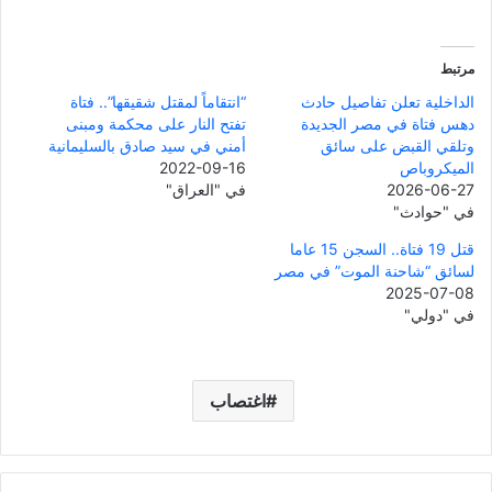
مرتبط
الداخلية تعلن تفاصيل حادث
“انتقاماً لمقتل شقيقها”.. فتاة
دهس فتاة في مصر الجديدة
تفتح النار على محكمة ومبنى
وتلقي القبض على سائق
أمني في سيد صادق بالسليمانية
الميكروباص
2022-09-16
2026-06-27
في "العراق"
في "حوادث"
قتل 19 فتاة.. السجن 15 عاما
لسائق “شاحنة الموت” في مصر
2025-07-08
في "دولي"
اغتصاب