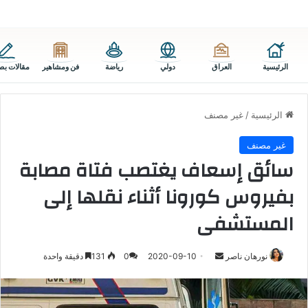
الرئيسية
العراق
دولي
رياضة
فن ومشاهير
مقالات بص
الرئيسية
/
غير مصنف
غير مصنف
سائق إسعاف يغتصب فتاة مصابة
بفيروس كورونا أثناء نقلها إلى
المستشفى
أرسل
نورهان ناصر
2020-09-10
0
131
دقيقة واحدة
بريدا
إلكترونيا