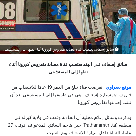
سائق إسعاف يغتصب فتاة مصابة بفيروس كورونا أثناء نقلها إلى المستشفى
سائق إسعاف فـي الهند يغتصب فتاة مصابة بفيروس كورونا أثناء
نقلها إلى المستشفى
موقع بصراوي
: تعرضت فتاة تبلغ من العمر 19 عامًا للاغتصاب من
قبل سائق سيارة إسعاف وهي في طريقها إلى المستشفى بعد أن
ثبتت إصابتها بفايروس كورونا .
وذكرت وسائل إعلام محلية أن الحادثة وقعت في ولاية كيرله في
منطقة (Pathanamthitta) حين هاجم السائق المدعو ف. نوفل، 27
عاما، الفتاة داخل سيارة الإسعاف يوم السبت .