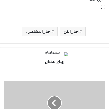
معجب بهذه:
جاري
التحميل…
اخبار الفن
اخبار المشاهير ،
ريتاج عدنان
حزب
الله
يعلن
استهداف
3
ثكنات