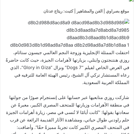
موقع بصراوي | الفن والمشاهير | كتبت: ريتاج عدنان
احتفلت الممثلة الإنجليزية وزوجة النجم العالمي جيسون ستاثام،
روزي هنتنجتون وايتلي، بزيارتها لأهرامات الجيزة، حيث كانت حاضرةً
في العرض الخاص لفيلم “7 Dogs” ونزال “Glory in Giza”، الذي
رعاه المستشار تركي آل الشيخ، رئيس الهيئة العامة للترفيه في
المملكة العربية السعودية.
شاركت روزي متابعيها عبر حسابها على إنستجرام صورًا من جولتها
في منطقة الأهرامات وزيارتها للمتحف المصري الكبير، معبرةً عن
سعادتها بقولها: “كانت أيامًا لا تُنسى في مصر، زيارة أهرامات الجيزة
حلم راودني طوال حياتي، ومشاهدة الآثار القديمة الرائعة عن قرب
في المتحف المصري الكبير كانت تجربةً مميزةً حقًا”. وأضافت: