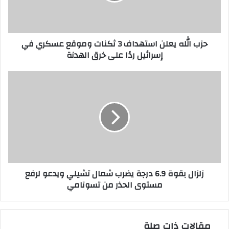
وموقع
عسكري
في
حزب الله يعلن استهداف 3 ثكنات وموقع عسكري في
إسرائيل
إسرائيل ردًا على خرق الهدنة
ردًا
على
خرق
زلزال
الهدنة
بقوة
6.9
درجة
يضرب
شمال
تشيلي
ويدعو
لرفع
زلزال بقوة 6.9 درجة يضرب شمال تشيلي ويدعو لرفع
مستوى
مستوى الحذر من تسونامي
الحذر
من
تسونامي
مقالات ذات صلة