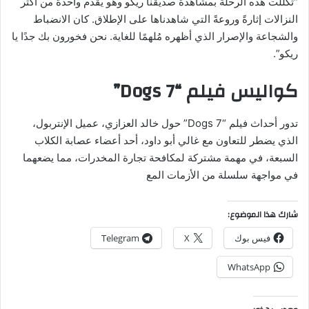
“تكللت هذه الرحلة بمشاهدة صديقنا ريكو وهو يُقدّم واحدةً من أكثر
النزالات إثارةً وروعةً التي شاهدناها على الإطلاق. كان الانضباط
والشجاعة والإصرار الذي أظهره مُلهمًا للغاية. نحن فخورون بك جدًا يا
ريكو”.
كواليس فيلم “7 Dogs”
تدور أحداث فيلم “7 Dogs” حول خالد العزازي، عميل الإنتربول،
الذي يضطر للتعاون مع غالي أبو داود، أحد أعضاء عصابة الكلاب
السبعة، في مهمة مشتركة لمكافحة تجارة المخدرات، مما يضعهما
في مواجهة سلسلة من الأزمات المع
شارك هذا الموضوع:
فيس بوك
X
Telegram
WhatsApp