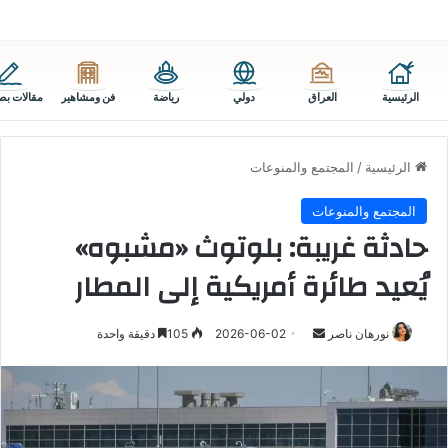
الرئيسية
العراق
دولي
رياضة
فن ومشاهير
مقالات بص
الرئيسية
/
المجتمع والمنوعات
المجتمع والمنوعات
حادثة غريبة: بلوتوث «مشبوه»
يُعيد طائرة أمريكية إلى المطار
أرسل
نورهان ناصر
2026-06-02
105
دقيقة واحدة
بريدا
إلكترونيا