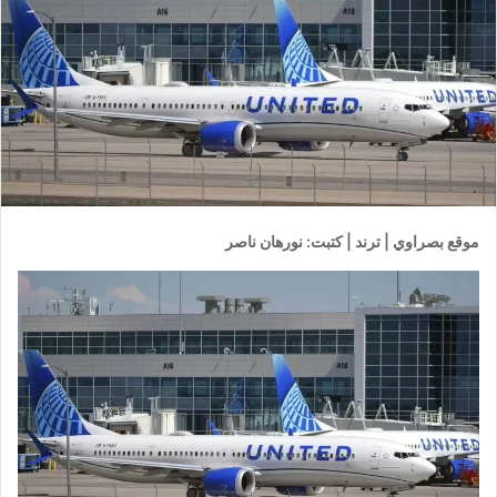
موقع بصراوي | ترند | كتبت: نورهان ناصر