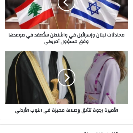
واشنطن
ستُعقد
في
موعدها
وفق
محادثات لبنان وإسرائيل في واشنطن ستُعقد في موعدها
مسؤول
وفق مسؤول أمريكي
أمريكي
الأميرة
رجوة
تتألق
بإطلالة
مميزة
في
الثوب
الأردني
الأميرة رجوة تتألق بإطلالة مميزة في الثوب الأردني