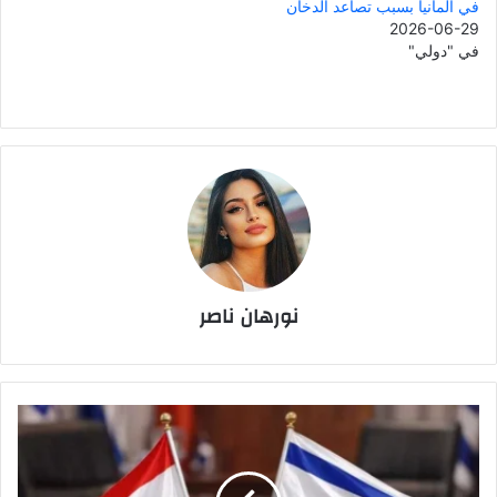
في ألمانيا بسبب تصاعد الدخان
2026-06-29
في "دولي"
نورهان ناصر
محادثات
لبنان
وإسرائيل
في