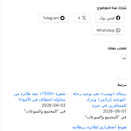
شارك هذا الموضوع:
فيس بوك
X
Telegram
WhatsApp
معجب بهذه:
جاري
التحميل…
مرتبط
رسالة «بومب» تعيد توجيه رحلة
شفرة «7500» تنقذ طائرة من
«ليونايتد إيرلاينز» وتترك
محاولة اختطاف في الأجواء!
المسافرين في حيرة
2026-06-02
2026-06-01
في "المجتمع والمنوعات"
في "المجتمع والمنوعات"
هبوط اضطراري لطائرة بريطانية