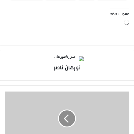
معجب بهذه:
جاري
التحميل…
نورهان ناصر
محتجون
يقطعون
طريقاً
رئيساً
وسط
الناصرية