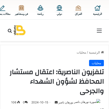
الرئيسية
العراق
دولي
رياضة
فن ومشاهير
مقالات بص
القائمة
بحث 
الرئيسية
/
محليات
محليات
تلفزيون الناصرية: اعتقال مستشار
المحافظ لشؤون الشهداء
والجرحى
أرسل
نورهان ناصر
2024-10-15
0
106
بريدا