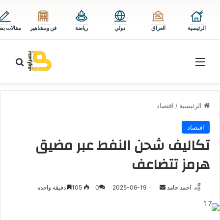
الرئيسية
العراق
دولي
رياضة
فن ومشاهير
مقالات بص
القائمة
بحث 
الرئيسية
/
اقتصاد
اقتصاد
تكاليف شحن النفط عبر مضيق
هرمز تتضاعف
أرسل
احمد حامد
2025-06-19
0
105
دقيقة واحدة
بريدا
إلكترونيا