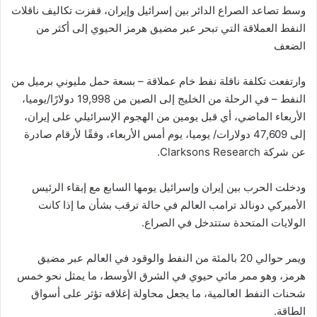
وسط تصاعد الصراع الدائر بين إسرائيل وإيران، قفزت تكاليف ناقلات
النفط العملاقة التي تبحر عبر مضيق هرمز الحيوي إلى أكثر من
الضعف
وارتفعت تكلفة ناقلة نفط خام عملاقة – بسعة حمل مليوني برميل من
النفط – في الرحلة من الخليج إلى الصين من 19,998 دولارًا/يوميا،
الأربعاء الماضي، أي قبل يومين من الهجوم الإسرائيلي على إيران،
إلى 47,609 دولارات/ يوميا، يوم أمس الأربعاء، وفقًا لأرقام صادرة
عن شركة Clarksons Research.
ودخلت الحرب بين إيران وإسرائيل يومها السابع مع إبقاء الرئيس
الأميركي دونالد ترامب العالم في حالة ترقب بشأن ما إذا كانت
الولايات المتحدة ستتدخل في الصراع.
ويمر حوالي 20 بالمئة من النفط والوقود في العالم عبر مضيق
هرمز، وهو ممر مائي حيوي في الشرق الأوسط، ما يمثل نحو خمس
شحنات النفط العالمية، ما يجعل محاولة إغلاقه تؤثر على أسواق
الطاقة.