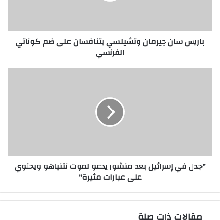
ضم
كوناتي
الفرنسي
باريس سان جيرمان وتشيلسي يتنافسان على ضم كوناتي
الفرنسي
"جدل
في
إسرائيل
بعد
منشور
يدعو
لموت
نتنياهو
ويحتوي
"جدل في إسرائيل بعد منشور يدعو لموت نتنياهو ويحتوي
على
على عبارات مثيرة"
عبارات
مثيرة"
مقالات ذات صلة