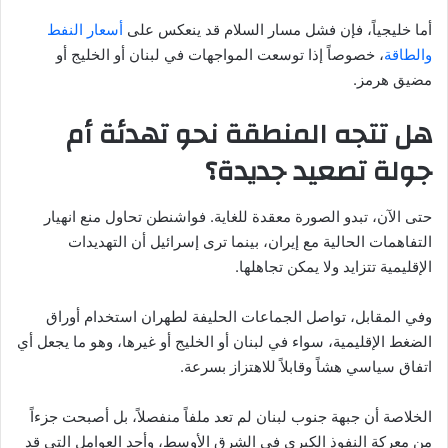
أما خليجياً، فإن فشل مسار السلام قد ينعكس على
أسعار النفط
والطاقة
، خصوصاً إذا توسعت المواجهات في لبنان أو الخليج أو
مضيق هرمز.
هل تتجه المنطقة نحو تهدئة أم
جولة تصعيد جديدة؟
حتى الآن، تبدو الصورة معقدة للغاية. فواشنطن تحاول منع انهيار
التفاهمات الحالية مع إيران، بينما ترى إسرائيل أن التهديدات
الإقليمية تتزايد ولا يمكن تجاهلها.
وفي المقابل، تواصل الجماعات الحليفة لطهران استخدام أوراق
الضغط الإقليمية، سواء في لبنان أو الخليج أو غيرها، وهو ما يجعل أي
اتفاق سياسي هشاً وقابلاً للاهتزاز بسرعة.
الخلاصة أن جبهة جنوب لبنان لم تعد ملفاً منفصلاً، بل أصبحت جزءاً
من معركة النفوذ الكبرى في الشرق الأوسط، وأحد العوامل التي قد