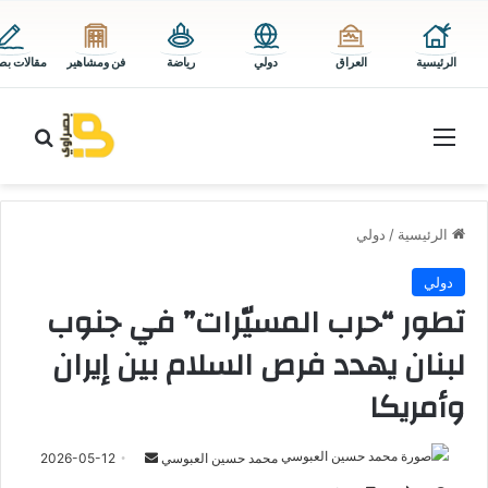
الرئيسية
العراق
دولي
رياضة
فن ومشاهير
مقالات بص
القائمة
بحث 
الرئيسية
/
دولي
دولي
تطور “حرب المسيّرات” في جنوب
لبنان يهدد فرص السلام بين إيران
وأمريكا
أرسل
محمد حسين العبوسي
2026-05-12
بريدا