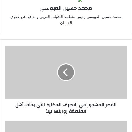
محمد حسين العبوسي
محمد حسين العبوسي رئيس منظمة الشباب العربي ومدافع عن حقوق
الانسان
القصر
المهجور
في
البصرة..
الحكاية
التي
يخاف
أهل
المنطقة
القصر المهجور في البصرة.. الحكاية التي يخاف أهل
روايتها
المنطقة روايتها ليلاً
ليلاً
النظام
الإيراني