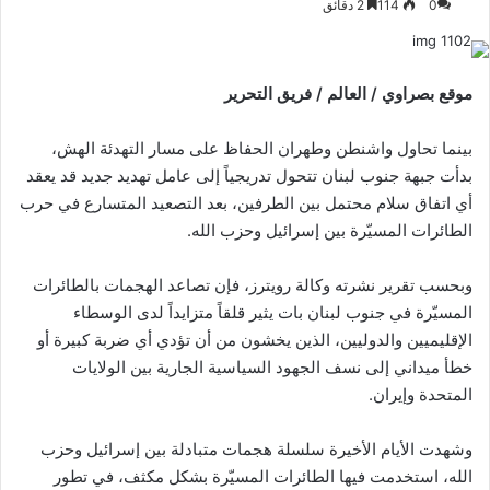
0
114
2 دقائق
إلكترونيا
موقع بصراوي / العالم / فريق التحرير
بينما تحاول واشنطن وطهران الحفاظ على مسار التهدئة الهش،
بدأت جبهة جنوب لبنان تتحول تدريجياً إلى عامل تهديد جديد قد يعقد
أي اتفاق سلام محتمل بين الطرفين، بعد التصعيد المتسارع في حرب
الطائرات المسيّرة بين إسرائيل وحزب الله.
وبحسب تقرير نشرته وكالة رويترز، فإن تصاعد الهجمات بالطائرات
المسيّرة في جنوب لبنان بات يثير قلقاً متزايداً لدى الوسطاء
الإقليميين والدوليين، الذين يخشون من أن تؤدي أي ضربة كبيرة أو
خطأ ميداني إلى نسف الجهود السياسية الجارية بين الولايات
المتحدة وإيران.
وشهدت الأيام الأخيرة سلسلة هجمات متبادلة بين إسرائيل وحزب
الله، استخدمت فيها الطائرات المسيّرة بشكل مكثف، في تطور