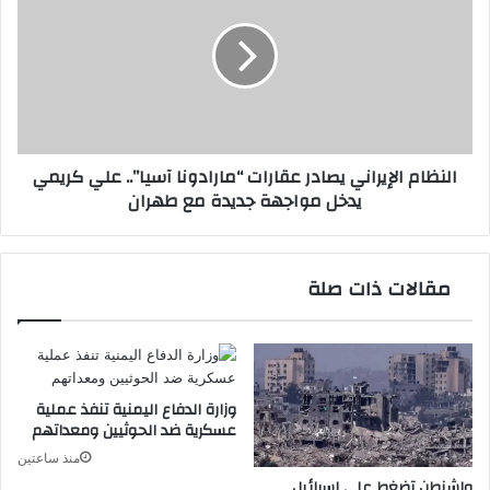
يصادر
عقارات
“مارادونا
آسيا”..
علي
كريمي
يدخل
النظام الإيراني يصادر عقارات “مارادونا آسيا”.. علي كريمي
مواجهة
يدخل مواجهة جديدة مع طهران
جديدة
مع
طهران
مقالات ذات صلة
وزارة الدفاع اليمنية تنفذ عملية
عسكرية ضد الحوثيين ومعداتهم
منذ ساعتين
واشنطن تضغط على إسرائيل