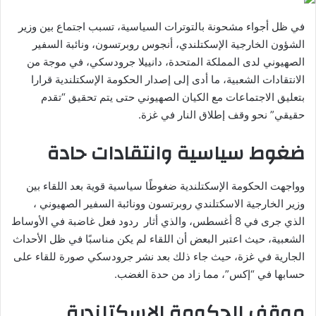
في ظل أجواء مشحونة بالتوترات السياسية، تسبب اجتماع بين وزير
الشؤون الخارجية الإسكتلندي، أنجوس روبرتسون، ونائبة السفير
الصهيوني لدى المملكة المتحدة، دانييلا جرودسكي، في موجة من
الانتقادات الشعبية، ما أدى إلى إصدار الحكومة الإسكتلندية قرارا
بتعليق الاجتماعات مع الكيان الصهيوني حتى يتم تحقيق “تقدم
حقيقي” نحو وقف إطلاق النار في غزة.
ضغوط سياسية وانتقادات حادة
وواجهت الحكومة الإسكتلندية ضغوطًا سياسية قوية بعد اللقاء بين
وزير الخارجية الاسكتلندي روبرتسون وونائبة السفير الصهيوني ،
الذي جرى في 8 أغسطس، والذي أثار ردود فعل غاضبة في الأوساط
الشعبية، حيث اعتبر البعض أن اللقاء لم يكن مناسبًا في ظل الأحداث
الجارية في غزة، حيث جاء ذلك بعد نشر جرودسكي صورة للقاء على
حسابها في “إكس”، مما زاد من حدة الغضب.
موقف الحكومة الإسكتلندية