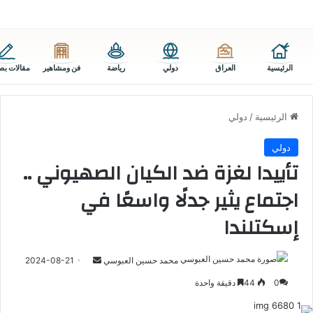
الرئيسية
العراق
دولي
رياضة
فن ومشاهير
مقالات بص
الرئيسية
/
دولي
دولي
تأييدا لغزة ضد الكيان الصهيوني ..
اجتماع يثير جدلًا واسعًا في
إسكتلندا
أرسل
محمد حسين العبوسي
2024-08-21
بريدا
0
44
دقيقة واحدة
إلكترونيا