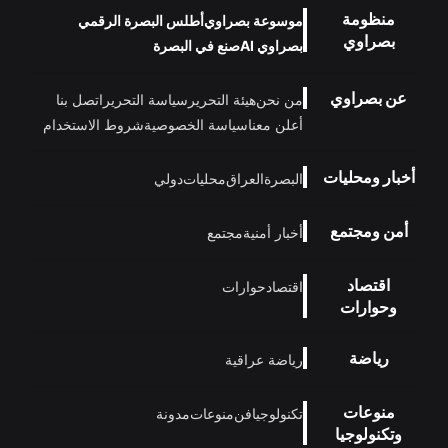
منظومة
موسوعة بصراوي
أطلس البصرة الرقمي
بصراوي
بصراوي AI
صنع في البصرة
عن بصراوي
من نحن
هيئة التحرير
سياسة التحرير
اتصل بنا
أعلن معنا
سياسة الخصوصية
شروط الاستخدام
أخبار ومحليات
البصرة
العراق
محليات
دولي
أمن ومجتمع
أخبار أمنية
مجتمع
اقتصاد
اقتصاد
حوارات
وحوارات
رياضة
رياضة عراقية
منوعات
تكنولوجيا
فن
منوعات
مدونة
وتكنولوجيا