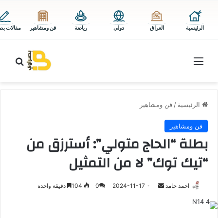
الرئيسية
العراق
دولي
رياضة
فن ومشاهير
مقالات بص
القائمة
بحث 
الرئيسية
/
فن ومشاهير
فن ومشاهير
بطلة “الحاج متولي”: أسترزق من
“تيك توك” لا من التمثيل
أرسل
احمد حامد
2024-11-17
0
104
دقيقة واحدة
بريدا
إلكترونيا