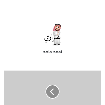
التحميل…
احمد حامد
التخلص
من
الخمول
يقلل
الدهون
الحشوية