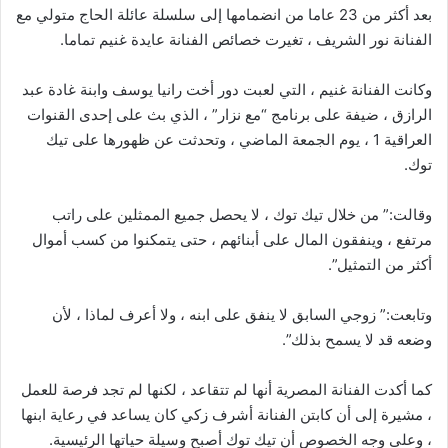
بعد أكثر من 23 عاما من انضمامها إلى سلسلة عائلة الحاج متولي مع
الفنانة نور الشريف ، تغيرت خصائص الفنانة عايدة غنيم تماما.
وكانت الفنانة غنيم ، التي لعبت دور أخت رانيا يوسف وابنة غادة عبد
الرازق ، ضيفة على برنامج “مع نزار” ، الذي بث على إحدى القنوات
العراقية 1 ، يوم الجمعة الماضي ، وتحدثت عن ظهورها على تيك
توك.
وقالت:” من خلال تيك توك ، لا يحصل جميع الممثلين على راتب
مرتفع ، وينفقون المال على أبنائهم ، حتى يتمكنوا من كسب أموال
أكثر من التمثيل”.
وتابعت:” زوجي السابق لا ينفق على ابنه ، ولا أعرف لماذا ، لأن
وضعه قد لا يسمح بذلك”.
كما أكدت الفنانة المصرية أنها لم تتقاعد ، لكنها لم تجد فرصة للعمل
، مشيرة إلى أن كابتن الفنانة أشرف زكي كان يساعد في رعاية ابنها
، وعلى وجه الخصوص أن تيك توك أصبح وسيلة حياتها الرئيسية.