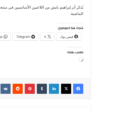
الماضية.
شارك هذا الموضوع:
فيس بوك
X
Telegram
pp
معجب بهذه:
جاري
التحميل…
فيسبوك
‫X
لينكدإن
بينتيريست