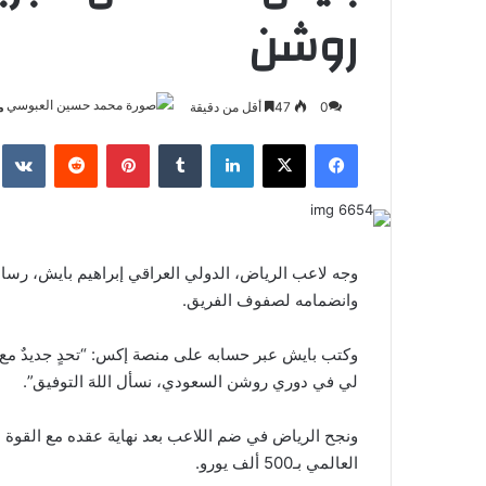
روشن
0
47
أقل من دقيقة
م
فيسبوك
‫X
لينكدإن
بينتيريست
وجه لاعب الرياض، الدولي العراقي إبراهيم بايش، رسال
وانضمامه لصفوف الفريق.
وكتب بايش عبر حسابه على منصة إكس: “تحدٍ جديدٌ مع ن
لي في دوري روشن السعودي، نسأل اللهَ التوفيق”.
ونجح الرياض في ضم اللاعب بعد نهاية عقده مع القوة ال
العالمي بـ500 ألف يورو.