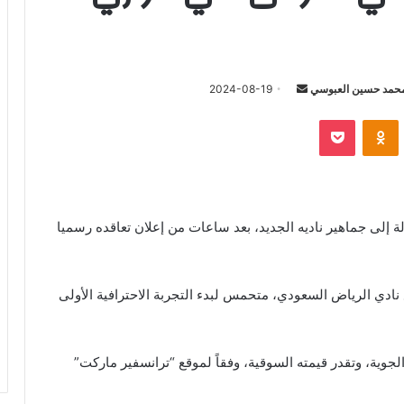
أرسل
حمد حسين العبوسي
2024-08-19
بريدا
‫Pocket
Odnoklassniki
إلكترونيا
ة إلى جماهير ناديه الجديد، بعد ساعات من إعلان تعاقده رسميا
ادي الرياض السعودي، متحمس لبدء التجربة الاحترافية الأولى
جوية، وتقدر قيمته السوقية، وفقاً لموقع “ترانسفير ماركت”