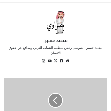
محمد حسين
محمد حسين العبوسي رئيس منظمة الشباب العربي ومدافع عن حقوق
الانسان
موقع
‫X
فيسبوك
‫YouTube
انستقرام
الويب
وفاة
الفنان
المصري
سمير
غانم
عن