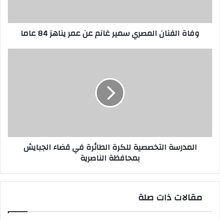
عمر
يناهز
84
وفاة الفنان المصري سمير غانم عن عمر يناهز 84 عاما
عاما
المدرسة
التخصصية
للكرة
الطائرة
في
قضاء
الجبايش
بمحافظة
الناصرية
المدرسة التخصصية للكرة الطائرة في قضاء الجبايش
بمحافظة الناصرية
مقالات ذات صلة