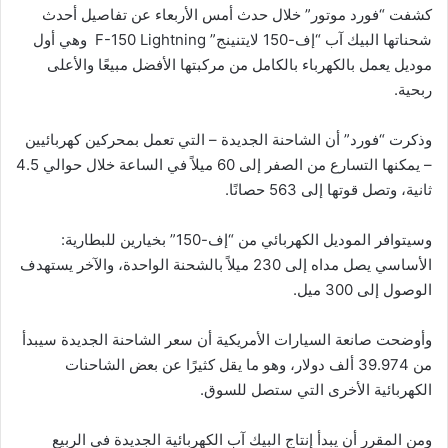
كشفت “فورد موتور” خلال حدث أمس الأربعاء عن تفاصيل أحدث
شحناتها البيك آب “إف-150 لايتنينج” F-150 Lightning وهي أول
موديل يعمل بالكهرباء بالكامل من مركبتها الأفضل مبيعًا والأعلى
ربحية.
وذكرت “فورد” أن الشاحنة الجديدة – التي تعمل بمحركين كهربائيين
– يمكنها التسارع من الصفر إلى 60 ميلاً في الساعة خلال حوالي 4.5
ثانية، وتصل قوتها إلى 563 حصانًا.
وسيتوافر الموديل الكهربائي من “إف-150” بخيارين للبطارية:
الأساسي يصل مداه إلى 230 ميلاً بالشحنة الواحدة، والآخر يستهدف
الوصول إلى 300 ميل.
وأوضحت صانعة السيارات الأمريكية أن سعر الشاحنة الجديدة سيبدأ
من 39.974 ألف دولار، وهو ما يقل كثيرًا عن بعض الشاحنات
الكهربائية الأخرى التي ستصل للسوق.
ومن المقرر أن يبدأ إنتاج البيك آب الكهربائية الجديدة في الربيع