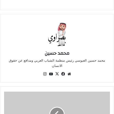
محمد حسين
محمد حسين العبوسي رئيس منظمة الشباب العربي ومدافع عن حقوق
الانسان
موقع
‫X
فيسبوك
‫YouTube
انستقرام
الويب
بالأرقام..
هذه
حصيلة
الدمار