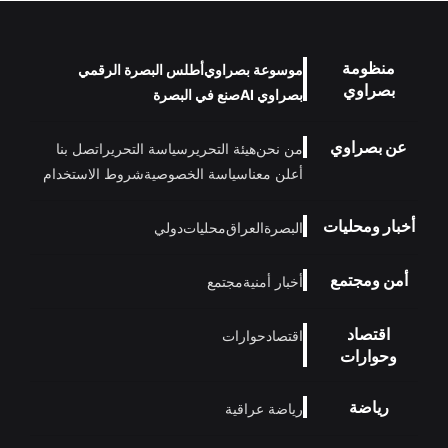
منظومة
موسوعة بصراوي
أطلس البصرة الرقمي
بصراوي
بصراوي AI
صنع في البصرة
عن بصراوي
من نحن
هيئة التحرير
سياسة التحرير
اتصل بنا
أعلن معنا
سياسة الخصوصية
شروط الاستخدام
أخبار ومحليات
البصرة
العراق
محليات
دولي
أمن ومجتمع
أخبار أمنية
مجتمع
اقتصاد
اقتصاد
حوارات
وحوارات
رياضة
رياضة عراقية