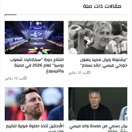
مقالات ذات صلة
“برشلونة وريال مدريد ينعون
افتتاح دورة “سبارتاكياد شعوب
خورخي ميسي: ارقد بسلام”
روسيا” لعام 2026 في مدينة
يكاترينبورغ
منذ 10 دقائق
منذ 10 دقائق
بيان رسمي من مصحة والد ميسي
الأرجنتين تتخذ خطوة فورية لتكريم
بشأن وفاته
والد ميسي