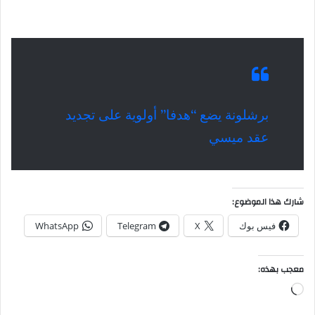
برشلونة يضع “هدفا” أولوية على تجديد
عقد ميسي
شارك هذا الموضوع:
فيس بوك
X
Telegram
WhatsApp
معجب بهذه:
جاري
التحميل…