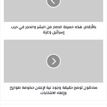
من
البشر
والحجر
في
حرب
بالأرقام.. هذه حصيلة الدمار من البشر والحجر في حرب
إسرائيل
إسرائيل وغزة
وغزة
صادقون
توضح
حقيقة
وجود
نية
لإعلان
حكومة
طوارئ
وإلغاء
صادقون توضح حقيقة وجود نية لإعلان حكومة طوارئ
الانتخابات
وإلغاء الانتخابات