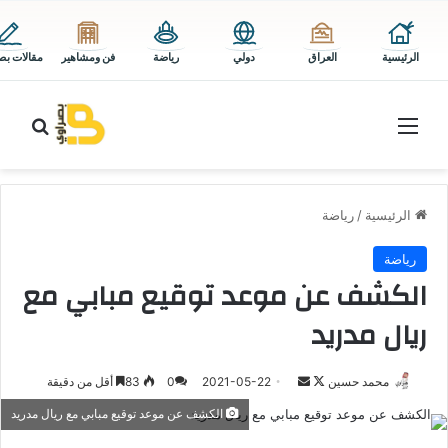
الرئيسية
العراق
دولي
رياضة
فن ومشاهير
مقالات بص
القائمة
بحث 
الرئيسية
/
رياضة
رياضة
الكشف عن موعد توقيع مبابي مع
ريال مدريد
تابع
أرسل
محمد حسين
2021-05-22
0
83
أقل من دقيقة
على
بريدا
الكشف عن موعد توقيع مبابي مع ريال مدريد
X
إلكترونيا