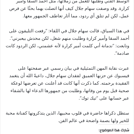
الوسط الفني وطلبها للعمل من زملائها، مثل أحمد السقا وأمير
كرارة. وقد وصفت سهام جلال كيف أنها اتصلت بهما بحثًا عن فرص
عمل، لكن لم تتلق أي ردود، مما أثار تعاطف الجمهور معها.
في هذا السياق، قالت سهام جلال في اللقاء: “رفعت التليفون على
أحمد السقا وأمير كرارة وطلبت منهم شغل، لكن محدش بيعبرني”.
وتابعت: “ندمانة أني كلمت أمير كرارة لأنه عشمني، لكن الردود كانت
صادمة”.
عبرت نقابة المهن التمثيلية في بيان رسمي عبر صفحتها على
فيسبوك عن حزنها العميق لفقدان سهام جلال، داعيةً الله أن يتغمد
الفقيدة برحمته. كما ذكرت أنها كانت قد أعلنت عن تعرضها لوعكة
صحية قبل يوم من وفاتها، وطلبت من جمهورها الدعاء لها بالشفاء
عبر حسابها على “تيك توك”.
ستظل ذكراها حاضرة في قلوب محبيها، الذين يتذكرونها كفنانة محبة
للخير ولها بصمة واضحة في عالم الفن.
شارك هذا الموضوع: