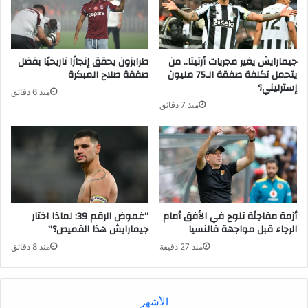
جيمارايش يغير مجريات أرتيتا.. من
طرابزون يحقق إنجازًا تاريخيًا بفضل
يتحمل تكلفة صفقة الـ75 مليون
صفقة صلاح المبكرة
إسترليني؟
منذ 6 دقائق
منذ 7 دقائق
أزمة مفاجئة تلوح في الأفق أمام
“غموض الرقم 39: لماذا اختار
الرجاء قبل مواجهة فالنسيا
جيمارايش هذا القميص؟”
منذ 27 دقيقة
منذ 8 دقائق
الأشهر