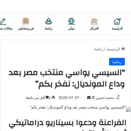
الرئيسية
العراق
دولي
رياضة
فن ومشاهير
مقالات بص
الرئيسية
/
رياضة
رياضة
“السيسي يواسي منتخب مصر بعد
وداع المونديال: نفخر بكم”
تابع
أرسل
محمد حسين
2026-07-07
2
أقل من دقيقة
على
بريدا
X
إلكترونيا
الفراعنة ودعوا بسيناريو دراماتيكي