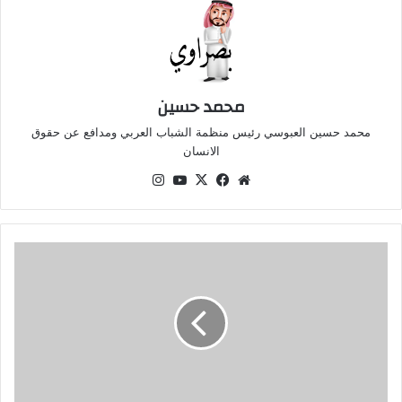
محمد حسين
محمد حسين العبوسي رئيس منظمة الشباب العربي ومدافع عن حقوق
الانسان
موقع
‫X
فيسبوك
‫YouTube
انستقرام
الويب
ميسي
ينهار
باكيًا
بعد
إقصاء
مصر:
سيناريو
لا
يصدق