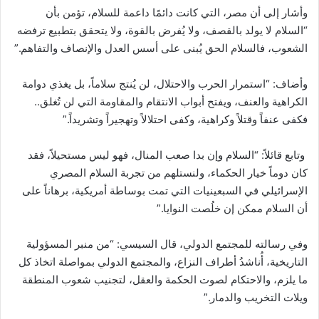
وأشار إلى أن مصر، التي كانت دائمًا داعمة للسلام، تؤمن بأن
“السلام لا يولد بالقصف، ولا يُفرض بالقوة، ولا يتحقق بتطبيع ترفضه
الشعوب، فالسلام الحق يُبنى على أسس العدل والإنصاف والتفاهم.”
وأضاف: “استمرار الحرب والاحتلال، لن يُنتج سلاماً، بل يغذي دوامة
الكراهية والعنف، ويفتح أبواب الانتقام والمقاومة التي لن تُغلق..
فكفى عنفاً وقتلاً وكراهية، وكفى احتلالاً وتهجيراً وتشريداً.”
وتابع قائلاً: “السلام وإن بدا صعب المنال، فهو ليس مستحيلاً، فقد
كان دوماً خيار الحكماء، ولنستلهم من تجربة السلام المصري
الإسرائيلي في السبعينيات التي تمت بوساطة أمريكية، برهاناً على
أن السلام ممكن إن خلُصت النوايا.”
وفي رسالته للمجتمع الدولي، قال السيسي: “من منبر المسؤولية
التاريخية، أُناشدُ أطراف النزاع، والمجتمع الدولي بمواصلة اتخاذ كل
ما يلزم، والاحتكام لصوت الحكمة والعقل، لتجنيب شعوب المنطقة
ويلات التخريب والدمار.”