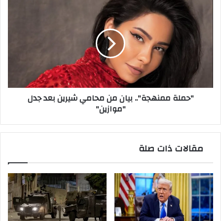
"حملة
ممنهجة"..
بيان
من
محامي
شيرين
بعد
جدل
"موازين"
"حملة ممنهجة".. بيان من محامي شيرين بعد جدل
"موازين"
مقالات ذات صلة