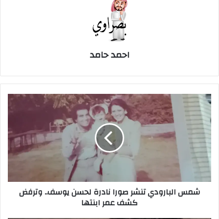
احمد حامد
شمس
البارودي
تنشر
صورا
نادرة
لحسن
يوسف..
وترفض
كشف
شمس البارودي تنشر صورا نادرة لحسن يوسف.. وترفض
عمر
كشف عمر ابنتها
ابنتها