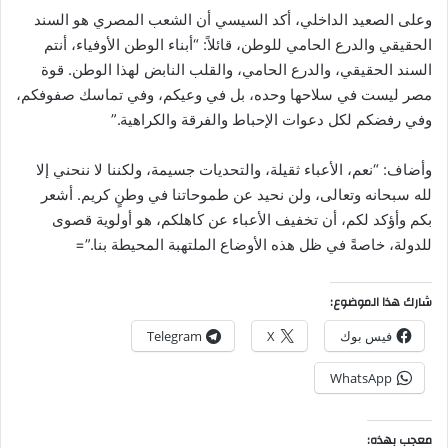
وعلى الصعيد الداخلي، أكد السيسي أن الشعب المصري هو السند
الحقيقي والدرع الحامي للوطن، قائلاً: “أبناء الوطن الأوفياء، أنتم
السند الحقيقي، والدرع الحامي، والقلب النابض لهذا الوطن. قوة
مصر ليست في سلاحها وحده، بل في وعيكم، وفي تماسك صفوفكم،
وفي رفضكم لكل دعوات الإحباط والفرقة والكراهية.”
وأضاف: “نعم، الأعباء ثقيلة، والتحديات جسيمة، ولكننا لا ننحني إلا
لله سبحانه وتعالى، ولن نحيد عن طموحاتنا في وطنٍ كريم. أشعر
بكم وأؤكد لكم، أن تخفيف الأعباء عن كاهلكم، هو أولوية قصوى
للدولة، خاصةً في ظل هذه الأوضاع الملتهبة المحيطة بنا.”=
شارك هذا الموضوع:
فيس بوك
X
Telegram
WhatsApp
معجب بهذه: