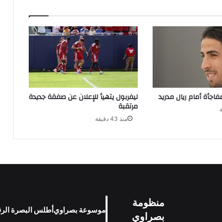
اجأة أمام ريال مدريد
ليفربول يتهيأ للإعلان عن صفقة جديدة
مرتقبة
منذ 43 دقيقة
منظومة
موسوعة بصراوي
أطلس البصرة الر
بصراوي