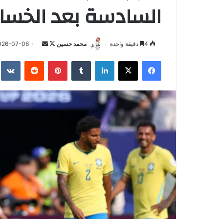
السادسة بعد الخسارة
تابع
أرسل
4
دقيقة واحدة
محمد حسين
026-07-06
على
بريدا
فيسبوك
‫X
لينكدإن
بينتيريست
X
إلكترونيا