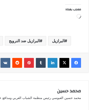
معجب بهذه:
جاري
التحميل…
البرازيل
البرازيل ضد النرويج
فيسبوك
‫X
لينكدإن
بينتيريست
محمد حسين
محمد حسين العبوسي رئيس منظمة الشباب العربي ومدافع ع