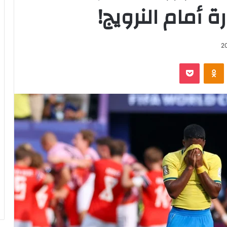
 أمام النرويج!
2
‫Pocket
Odnoklassniki