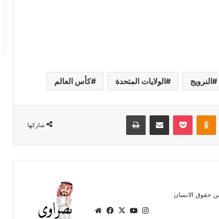
النرويج
الولايات المتحدة
كأس العالم
Odnoklassniki
‫Pocket
مشاركة عبر البريد
طباعة
شاركها
ن حقوق الانسان
انستقرام
‫X
‫YouTube
فيسبوك
موقع