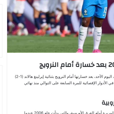
تلقت البرازيل صدمة جديدة وودّعت كأس العالم 2026، اليوم الأحد، بعد خسارتها أمام النرويج بثنائية إيرلينغ هالاند (1-2)
وروبية في الأدوار الإقصائية للمرة السابعة على التوالي منذ نهائي
وبية
أضافت “السيليساو” فصلاً جديدًا إلى سلسلة إخفاقاتها المريرة أمام الفرق الأوروبية، والتي بدأت عام 2006 عندما