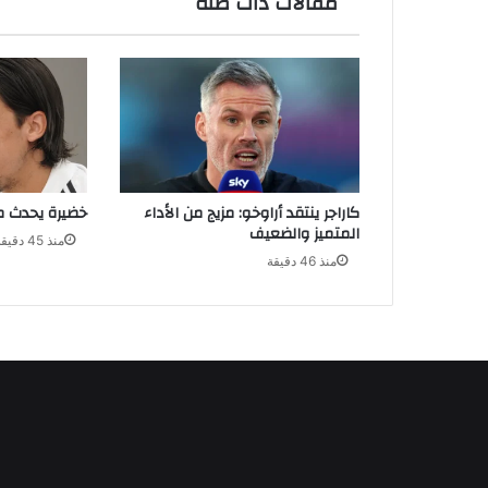
مقالات ذات صلة
كاراجر ينتقد أراوخو: مزيج من الأداء
خضيرة يحدث مف
المتميز والضعيف
منذ 45 دقيقة
منذ 46 دقيقة