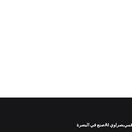
قمي
بصراوي AI
صنع في البصرة