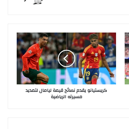
الويب
كريستيانو
يقدم
نصائح
قيمة
ليامال
لتمديد
مسيرته
الرياضية
كريستيانو يقدم نصائح قيمة ليامال لتمديد
مسيرته الرياضية