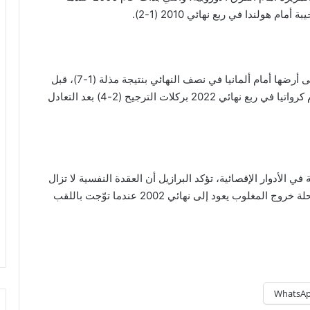
وفي 2014، تلقت البرازيل أقسى هزيمة في تاريخها على أرضها أمام ألمانيا في نصف النهائي بنتيجة مذلة (1-7)، قبل
أن تخرج أمام بلجيكا في ربع نهائي 2018 (1-2)، ثم أمام كرواتيا في ربع نهائي 2022 بركلات الترجيح (2-4) بعد التعادل
ي الأدوار الإقصائية، تؤكد البرازيل أن العقدة النفسية لا تزال
مستمرة، وأن آخر انتصار لها على فريق أوروبي في مرحلة خروج المغلوب يعود إلى نهائي 2002 عندما توّجت باللقب
WhatsA