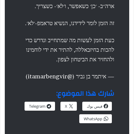
ארה״ב- ׳כן׳ כשאפשר, ו׳לא׳- כשצריך.
זה הזמן לומר לידידנו, הנשיא טראמפ-׳לא׳.
כעת הזמן לעשות מה שמתחייב ונדרש כדי
להכות בחיזבאללה, להתיר את ידי לוחמינו
ולהחזיר את הביטחון לצפון.
— איתמר בן גביר (@itamarbengvir)
شارك هذا الموضوع:
فيس بوك
X
Telegram
WhatsApp