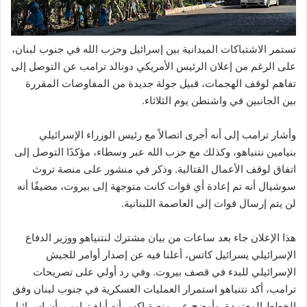
تستمر الاشتباكات الميدانية بين إسرائيل وحزب الله في جنوب لبنان،
على الرغم من إعلان الرئيس الأمريكي دونالد ترامب عن التوصل إلى
تفاهم لوقف الهجمات، قبيل جولة جديدة من المفاوضات المقررة
بين الجانبين في واشنطن يوم الثلاثاء.
وأشار ترامب إلى أنه أجرى اتصالاً مع رئيس الوزراء الإسرائيلي
بنيامين نتنياهو، وكذلك مع حزب الله عبر وسطاء، مؤكدًا التوصل إلى
اتفاق لوقف الأعمال القتالية. وذكر في منشور على منصة تروث
سوشيال أنه تم إعادة أي قوات كانت متوجهة إلى بيروت، مضيفًا أنه
لن يتم إرسال قوات إلى العاصمة اللبنانية.
هذا الإعلان جاء بعد ساعات من بيان مشترك لنتنياهو ووزير الدفاع
الإسرائيلي يسرائيل كاتس، أعلنا فيه عن إصدار أوامر للجيش
الإسرائيلي للبدء في قصف بيروت. وفي رد أولي على تصريحات
ترامب، أكد نتنياهو استمرار العمليات العسكرية في جنوب لبنان وفق
الخطط المعتمدة. وأوضح عبر منصة إكس أنه أبلغ ترامب بأن إسرائيل