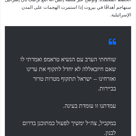
ستهاجم أهدافًا في بيروت إذا استمرت الهجمات على المدن
الإسرائيلية.
שוחחתי הערב עם הנשיא טראמפ ואמרתי לו
שאם חיזבאללה לא יחדל לתקוף את ערינו
ואזרחינו – ישראל תתקוף מטרות טרור
בביירות.
עמדתנו זו עומדת בעינה.
במקביל, צה״ל ימשיך לפעול כמתוכנן בדרום
לבנון.