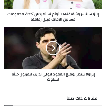
فساتين
الزفاف
إليزا سبنسر وشقيقتها التوأم تستعرضان أحدث مجموعات
قبيل
فساتين الزفاف قبيل زفافها
زفافها
إيراولا
ينتظر
توقيع
العقود
لتولي
تدريب
ليفربول
خلفًا
لسلوت
إيراولا ينتظر توقيع العقود لتولي تدريب ليفربول خلفًا
لسلوت
مقالات ذات صلة