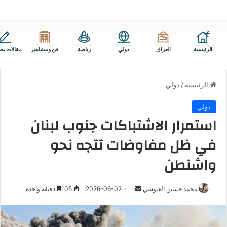
الرئيسية
العراق
دولي
رياضة
فن ومشاهير
مقالات بص
الرئيسية
/
دولي
دولي
استمرار الاشتباكات جنوب لبنان
في ظل مفاوضات تتجه نحو
واشنطن
أرسل
محمد حسين العبوسي
2026-06-02
105
دقيقة واحدة
بريدا
إلكترونيا