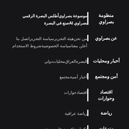
منظومة
موسوعة بصراوي
أطلس البصرة الرقمي
بصراوي
بصراوي AI
صنع في البصرة
عن بصراوي
من نحن
هيئة التحرير
سياسة التحرير
اتصل بنا
أعلن معنا
سياسة الخصوصية
شروط الاستخدام
أخبار ومحليات
البصرة
العراق
محليات
دولي
أمن ومجتمع
أخبار أمنية
مجتمع
اقتصاد
اقتصاد
حوارات
وحوارات
رياضة
رياضة عراقية
منوعات
تكنولوجيا
فن
منوعات
مدونة