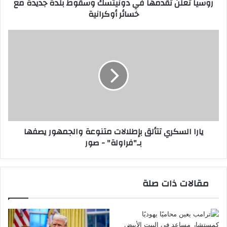
روسيا تعلن تقدمها في دونيتسك وسقوط بلدة جديدة مع
خسائر
خسائر أوكرانية
أوكرانية
يارا
السكري
تتألق
بإطلالات
متنوعة
والجمهور
يصفها
بـ"فراولة"
-
يارا السكري تتألق بإطلالات متنوعة والجمهور يصفها
صور
بـ"فراولة" - صور
مقالات ذات صلة