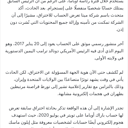
يستخدم خلال فترة رئاسة أوباما، على الرغم من أن الرئيس السابق
يمتلك حسابًا شخصيًا منفصلًا على إنستجرام. بعد الحادث، أكد
متحدث باسم شركة ميتا تعرض الحساب للاختراق، مشيرًا إلى أن
الشركة تمكنت من تأمينه وإزالة جميع المحتويات التي نُشرت دون
إذن.
آخر منشور رسمي موثق على الحساب يعود إلى 20 يناير 2017، وهو
اليوم الذي أدى فيه الرئيس الأمريكي دونالد ترامب اليمين الدستورية
في ولايته الأولى.
لم تُكشف حتى الآن هوية الجهة المسؤولة عن الاختراق، لكن الحادث
يأتي في وقت يشهد توترًا متصاعدًا بين الولايات المتحدة وإيران،
وذلك بالتزامن مع تقارير إعلامية تشير إلى تورط قراصنة مرتبطين
بطهران في هجمات إلكترونية مشابهة.
تجدر الإشارة إلى أن هذه الواقعة تذكر بحادثة اختراق سابقة تعرض
لها حساب باراك أوباما على تويتر في يوليو 2020، حيث استهدف
هجوم إلكتروني أيضًا حسابات لشخصيات معروفة مثل إيلون ماسك