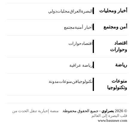
أخبار ومحليات
البصرة
العراق
محليات
دولي
أمن ومجتمع
أخبار أمنية
مجتمع
اقتصاد
اقتصاد
حوارات
وحوارات
رياضة
رياضة عراقية
منوعات
تكنولوجيا
فن
منوعات
مدونة
وتكنولوجيا
© 2026
بصراوي
- جميع الحقوق محفوظة.
منصة إخبارية تنقل الحدث من
قلب البصرة إلى العالم
www.basrawe.com
زر