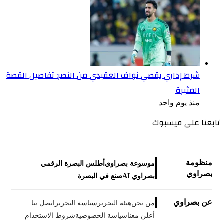
شرط إداري يقصي نواف العقيدي من النصر: تفاصيل القصة
المثيرة
منذ يوم واحد
تابعنا على فيسبوك
منظومة
موسوعة بصراوي
أطلس البصرة الرقمي
بصراوي
بصراوي AI
صنع في البصرة
عن بصراوي
من نحن
هيئة التحرير
سياسة التحرير
اتصل بنا
أعلن معنا
سياسة الخصوصية
شروط الاستخدام