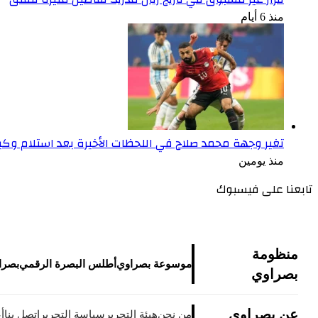
منذ 6 أيام
تغير وجهة محمد صلاح في اللحظات الأخيرة بعد استلام وكي
منذ يومين
تابعنا على فيسبوك
منظومة
موسوعة بصراوي
أطلس البصرة الرقمي
بصراو
بصراوي
عن بصراوي
من نحن
هيئة التحرير
سياسة التحرير
اتصل بنا
أ