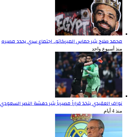
محمد صلاح يثير حماس الميركاتو.. اجتماع سري يحدد مصيره
منذ أسبوع واحد
نواف العقيدي يتخذ قراراً مصيرياً يثير دهشة النصر السعودي
منذ 4 أيام