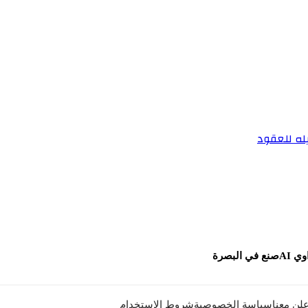
له للعقود
ي AI
صنع في البصرة
علن معنا
سياسة الخصوصية
شروط الاستخدام