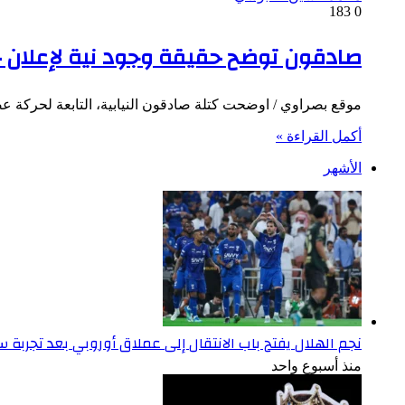
183
0
صادقون توضح حقيقة وجود نية لإعلان ح
موقع بصراوي / اوضحت كتلة صادقون النيابية، التابعة لحركة عص
أكمل القراءة »
الأشهر
نجم الهلال يفتح باب الانتقال إلى عملاق أوروبي بعد تجربة
منذ أسبوع واحد