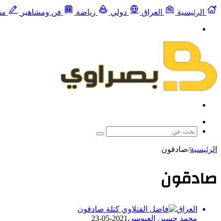
الرئيسية
العراق
دولي
رياضة
فن ومشاهير
مق
القائمة
بحث
عن
مقال
عشوائي
بحث
عن
الرئيسية
/
صادقون
صادقون
العراق
محمد حسين العبوسي
2021-05-23