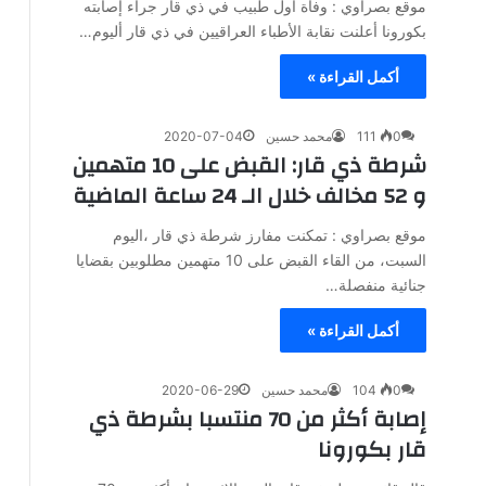
موقع بصراوي : وفاة أول طبيب في ذي قار جراء إصابته
بكورونا أعلنت نقابة الأطباء العراقيين في ذي قار أليوم…
أكمل القراءة »
0
111
محمد حسين
2020-07-04
شرطة ذي قار: القبض على 10 متهمين
و 52 مخالف خلال الـ 24 ساعة الماضية
موقع بصراوي : تمكنت مفارز شرطة ذي قار ،اليوم
السبت، من القاء القبض على 10 متهمين مطلوبين بقضايا
جنائية منفصلة…
أكمل القراءة »
0
104
محمد حسين
2020-06-29
إصابة أكثر من 70 منتسبا بشرطة ذي
قار بكورونا