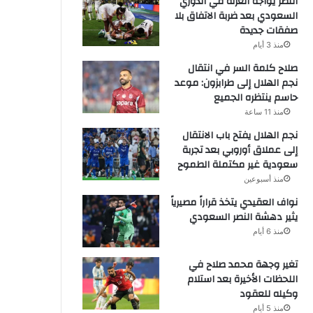
النصر يواجه العزلة في الدوري
السعودي بعد ضربة الاتفاق بلا
صفقات جديدة
منذ 3 أيام
صلاح كلمة السر في انتقال
نجم الهلال إلى طرابزون: موعد
حاسم ينتظره الجميع
منذ 11 ساعة
نجم الهلال يفتح باب الانتقال
إلى عملاق أوروبي بعد تجربة
سعودية غير مكتملة الطموح
منذ أسبوعين
نواف العقيدي يتخذ قراراً مصيرياً
يثير دهشة النصر السعودي
منذ 6 أيام
تغير وجهة محمد صلاح في
اللحظات الأخيرة بعد استلام
وكيله للعقود
منذ 5 أيام