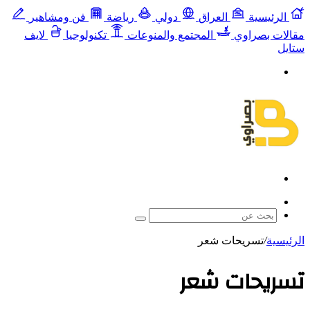
الرئيسية
العراق
دولي
رياضة
فن ومشاهير
مقالات بصراوي
المجتمع والمنوعات
تكنولوجيا
لايف
ستايل
القائمة
بحث
عن
مقال
عشوائي
بحث
عن
الرئيسية
/
تسريحات شعر
تسريحات شعر