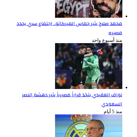
محمد صلاح يثير حماس الميركاتو.. اجتماع سري يحدد
مصيره
منذ أسبوع واحد
نواف العقيدي يتخذ قراراً مصيرياً يثير دهشة النصر
السعودي
منذ 5 أيام