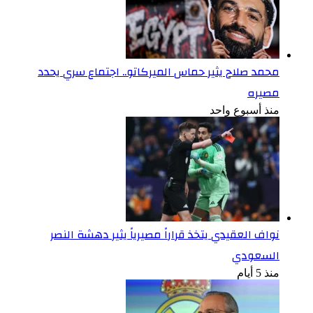
محمد صلاح يثير حماس الميركاتو.. اجتماع سري يحدد
مصيره
منذ أسبوع واحد
نواف العقيدي يتخذ قراراً مصيرياً يثير دهشة النصر
السعودي
منذ 5 أيام