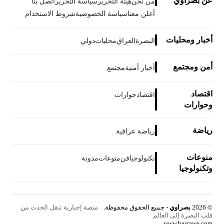
عن بصراوي
من نحن
هيئة التحرير
سياسة التحرير
اتصل بنا
أعلن معنا
سياسة الخصوصية
شروط الاستخدام
أخبار ومحليات
البصرة
العراق
محليات
دولي
أمن ومجتمع
أخبار أمنية
مجتمع
اقتصاد
اقتصاد
حوارات
وحوارات
رياضة
رياضة عراقية
منوعات
تكنولوجيا
فن
منوعات
مدونة
وتكنولوجيا
© 2026
بصراوي
- جميع الحقوق محفوظة.
منصة إخبارية تنقل الحدث من
قلب البصرة إلى العالم
www.basrawe.com