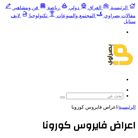
الرئيسية
العراق
دولي
رياضة
فن ومشاهير
مقالات بصراوي
المجتمع والمنوعات
تكنولوجيا
لايف
ستايل
القائمة
بحث
عن
مقال
عشوائي
بحث
عن
الرئيسية
/
اعراض فايروس كورونا
اعراض فايروس كورونا