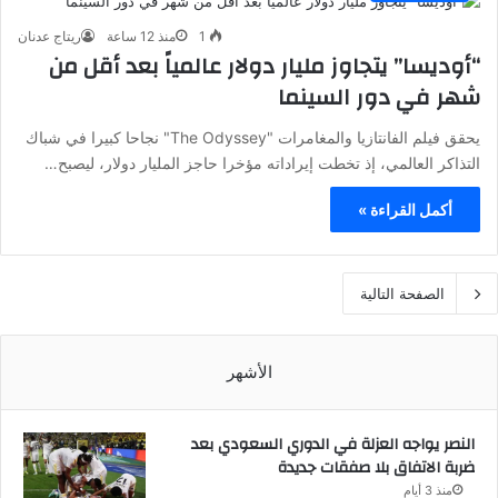
1
منذ 12 ساعة
ريتاج عدنان
“أوديسا” يتجاوز مليار دولار عالمياً بعد أقل من
شهر في دور السينما
يحقق فيلم الفانتازيا والمغامرات "The Odyssey" نجاحا كبيرا في شباك
التذاكر العالمي، إذ تخطت إيراداته مؤخرا حاجز المليار دولار، ليصبح…
أكمل القراءة »
الصفحة التالية
الأشهر
النصر يواجه العزلة في الدوري السعودي بعد
ضربة الاتفاق بلا صفقات جديدة
منذ 3 أيام