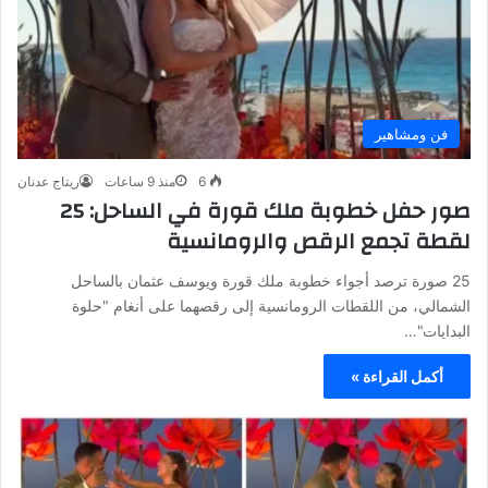
فن ومشاهير
6
منذ 9 ساعات
ريتاج عدنان
صور حفل خطوبة ملك قورة في الساحل: 25
لقطة تجمع الرقص والرومانسية
25 صورة ترصد أجواء خطوبة ملك قورة ويوسف عثمان بالساحل
الشمالي، من اللقطات الرومانسية إلى رقصهما على أنغام "حلوة
البدايات"…
أكمل القراءة »