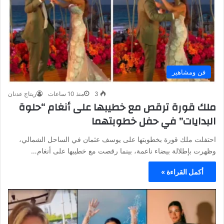
فن ومشاهير
3
منذ 10 ساعات
ريتاج عدنان
ملك قورة ترقص مع خطيبها على أنغام “حلوة
البدايات” في حفل خطوبتهما
احتفلت ملك قورة بخطوبتها على يوسف عثمان في الساحل الشمالي،
وظهرت بإطلالة بيضاء ناعمة، بينما رقصت مع خطيبها على أنغام…
أكمل القراءة »