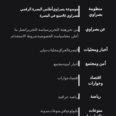
منظومة
موسوعة بصراوي
أطلس البصرة الرقمي
بصراوي
بصراوي AI
صنع في البصرة
عن بصراوي
من نحن
هيئة التحرير
سياسة التحرير
اتصل بنا
أعلن معنا
سياسة الخصوصية
شروط الاستخدام
أخبار ومحليات
البصرة
العراق
محليات
دولي
أمن ومجتمع
أخبار أمنية
مجتمع
اقتصاد
اقتصاد
حوارات
وحوارات
رياضة
رياضة عراقية
منوعات
تكنولوجيا
فن
منوعات
مدونة