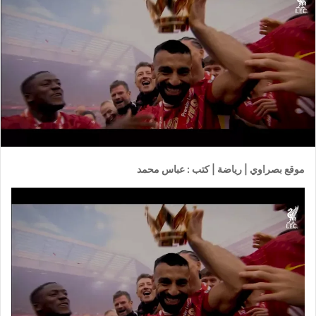
موقع بصراوي | رياضة | كتب : عباس محمد