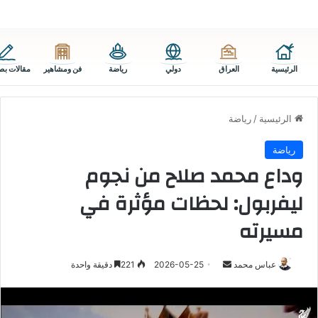
الرئيسية
العراق
دولي
رياضة
فن ومشاهير
مقالات بص
الرئيسية
/
رياضة
رياضة
وداع محمد صلاح من نجوم
ليفربول: لحظات مؤثرة في
مسيرته
أرسل
عباس محمد
2026-05-25
221
دقيقة واحدة
بريدا
إلكترونيا