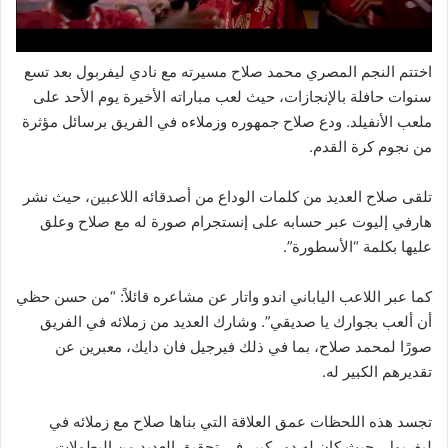
اختتم النجم المصري محمد صلاح مسيرته مع نادي ليفربول بعد تسع
سنوات حافلة بالإنجازات، حيث لعب مباراته الأخيرة يوم الأحد على
ملعب الأنفيلد. ودع صلاح جمهوره وزملاءه في الفريق برسائل مؤثرة
من نجوم كرة القدم.
تلقى صلاح العديد من كلمات الوداع من أصدقائه اللاعبين، حيث نشر
هارفي إليوت عبر حسابه على إنستجرام صورة له مع صلاح وعلق
عليها بكلمة “الأسطورة”.
كما عبر اللاعب الياباني اندو واتار عن مشاعره قائلاً: “من حسن حظي
أن ألعب بجوارك يا صديقي”. وشارك العديد من زملائه في الفريق
صورًا لمحمد صلاح، بما في ذلك فيرجيل فان دايك، معبرين عن
تقديرهم الكبير له.
تجسد هذه اللحظات عمق العلاقة التي بناها صلاح مع زملائه في
ليفربول، حيث كان له دور كبير في تحقيق العديد من البطولات