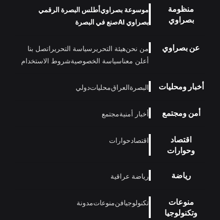
منظومة
موسوعة بصراوي
أطلس البصرة الرقمي
بصراوي
بصراوي AI
صنع في البصرة
عن بصراوي
من نحن
هيئة التحرير
سياسة التحرير
اتصل بنا
أعلن معنا
سياسة الخصوصية
شروط الاستخدام
أخبار ومحليات
البصرة
العراق
محليات
دولي
أمن ومجتمع
أخبار أمنية
مجتمع
اقتصاد
اقتصاد
حوارات
وحوارات
رياضة
رياضة عراقية
منوعات
تكنولوجيا
فن
منوعات
مدونة
وتكنولوجيا