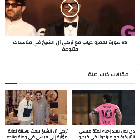
دياب
مع
تركي
آل
الشيخ
في
25 صورة لعمرو دياب مع تركي آل الشيخ في مناسبات
مناسبات
متنوعة
متنوعة
مقالات ذات صلة
دي بول يعيد إحياء لفتة ميسي
تركي آل الشيخ يبعث برسالة تعزية
التاريخية مع مارادونا في فيديو
مؤثرة إلى ميسي في وفاة والده