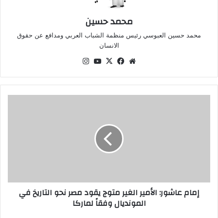
محمد حسين
محمد حسين العبوسي رئيس منظمة الشباب العربي ومدافع عن حقوق
الانسان
موقع
‫X
فيسبوك
‫YouTube
انستقرام
الويب
إمام
عاشور:
الأمير
الغير
متوج
يقود
مصر
نحو
التاريخ
إمام عاشور: الأمير الغير متوج يقود مصر نحو التاريخ في
في
المونديال وفقاً لماركا
المونديال
وفقاً