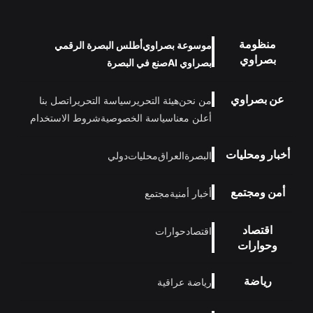
منظومة
موسوعة بصراوي
أطلس البصرة الرقمي
بصراوي
بصراوي AI
صنع في البصرة
عن بصراوي
من نحن
هيئة التحرير
سياسة التحرير
اتصل بنا
أعلن معنا
سياسة الخصوصية
شروط الاستخدام
أخبار ومحليات
البصرة
العراق
محليات
دولي
أمن ومجتمع
أخبار أمنية
مجتمع
اقتصاد
اقتصاد
حوارات
وحوارات
رياضة
رياضة عراقية