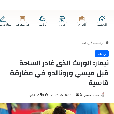
الرئيسية
العراق
دولي
رياضة
فن ومشاهير
مقالات بص
الرئيسية
/
رياضة
رياضة
نيمار: الوريث الذي غادر الساحة
قبل ميسي ورونالدو في مفارقة
قاسية
تابع
أرسل
محمد حسين
2026-07-07
4
2 دقائق
على
بريدا
X
إلكترونيا