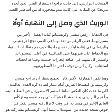
المنتخب البرازيلي، إلى جانب تراجع الاستقرار الفني الذي أبعده
تدريجيًا عن المكانة التي كانت تبدو محجوزة له بين أساطير اللعبة.
الوريث الذي وصل إلى النهاية أولًا
في المقابل، رفض ميسي وكريستيانو كتابة الفصل الأخير من
مسيرتيهما. فعلى الرغم من تقدمهما في العمر، نجح الأرجنتيني
والبرتغالي في إعادة ابتكار نفسيهما، والتكيف مع متطلبات السنوات،
مع الحفاظ على قدرتهما على المنافسة في أعلى المستويات.
واستمر كل منهما في إضافة إنجازات جديدة، وصناعة لحظات
استثنائية، وكأن الزمن توقف احترامًا لأسطورتيهما.
وهنا تكمن المفارقة الأكبر. كان الجميع ينتظر أن يتراجع ميسي
وكريستيانو، ليفسحا الطريق أمام نيمار لقيادة كرة القدم العالمية،
لكن ما حدث كان العكس تمامًا. استمر الأسطورتان في العطاء، بينما
بدأ نجم البرازيلي يخفت شيئًا فشيئًا، حتى وجد نفسه يودع كأس
العالم الأخير في مسيرته، في وقت لا يزال فيه ميسي يفكر في
خوض نسخة جديدة من المونديال، بينما أنهى كريستيانو مشاركته هو