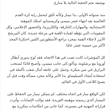
بوصفه نجم الحقبة التالية بلا منازع.
منذ سنواته الأولى، بدا نيمار وكأنه خُلق ليحمل راية كرة القدم
العالمية بعد انتهاء عصر ميسي وكريستيانو. امتلك الموهبة
الاستثنائية، والمهارات الخارقة، والكاريزما، والحضور الإعلامي، وكل
المقومات التي تؤهله لقيادة اللعبة في مرحلة جديدة. كان المرشح
الأبرز لاعتلاء القمة بمجرد تراجع الأسطورتين اللتين احتكرتا المجد
لأكثر من خمسة عشر عامًا.
كل المؤشرات كانت تصب في هذا الاتجاه. فقد تُوج بدوري أبطال
أوروبا مع برشلونة، وتألق إلى جانب ميسي، وأصبح قائدًا لمنتخب
البرازيل في سن مبكرة، وحمل على عاتقه آمال شعب بأكمله في
استعادة أمجاد السيليساو. بدا الأمر وكأنه مجرد مسألة وقت قبل أن
يصبح اللاعب الأول في العالم.
لكن الواقع سار في اتجاه مختلف. لم يتمكن نيمار من الحفاظ على
المسار الذي رسمته موهبته الفريدة. فقد توالت الإصابات، وأثرت
قراراته المهنية في مسيرته، كما عانى من انتكاسات متكررة مع