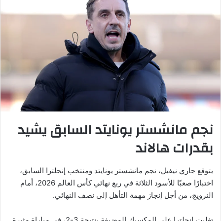
نجم مانشستر يونايتد السابق يشيد
بقدرات هالاند
يتوقع جاري نيفيل، نجم مانشستر يونايتد ومنتخب إنجلترا السابق،
اختبارًا صعبًا للأسود الثلاثة في ربع نهائي كأس العالم 2026، أمام
النرويج، من أجل إنجاز مهمة التأهل إلى نصف النهائي.
تغلبت إنجلترا على المكسيك المضيفة بنتيجة 3-2، في مباراة مثيرة