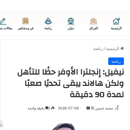
الرئيسية
العراق
دولي
رياضة
فن ومشاهير
مقالات بص
الرئيسية
/
رياضة
رياضة
نيفيل: إنجلترا الأوفر حظًا للتأهل
ولكن هالاند يبقى تحديًا صعبًا
لمدة 90 دقيقة
تابع
أرسل
محمد حسين
2026-07-06
5
دقيقة واحدة
على
بريدا
X
إلكترونيا