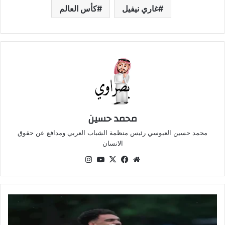
غاري نيفيل
كأس العالم
محمد حسين
محمد حسين العبوسي رئيس منظمة الشباب العربي ومدافع عن حقوق
الانسان
موقع
‫X
فيسبوك
‫YouTube
انستقرام
الويب
مصطفى
زيكو
يتناول