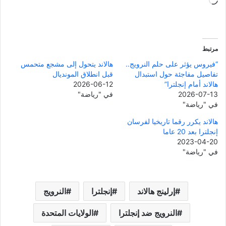
جاري
التحميل…
مرتبط
“فيروس يؤثر على حلم النرويج..
هالاند يتحول إلى مشجع متحمس
تفاصيل مفاجئة حول استبدال
قبل انطلاق المونديال
هالاند أمام إنجلترا”
2026-06-12
2026-07-13
في "رياضة"
في "رياضة"
هالاند يكرر رقما تاريخيا لفرسان
إنجلترا بعد 20 عاما
2023-04-20
في "رياضة"
إرلينج هالاند
إنجلترا
النرويج
النرويج ضد إنجلترا
الولايات المتحدة