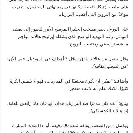
على ملعب أزتيكا، لتحجز مكانها في ربع نهائي المونديال، وتضرب
موعدًا مع النرويج التي أقصت البرازيل.
على الورق، يعتبر منتخب إنجلترا المرشح الأبرز للعبور إلى نصف
النهائي، رغم التهديد الواضح الذي يشكله إيرلينج هالاند مهاجم
مانشستر سيتي ومنتخب النرويج.
وقال نيفيل عن هالاند الذي سجّل 7 أهداف في المونديال حتى الآن:
“من الصعب إيقافه”.
وأضاف: “يمكن أن يكون مختفيًا في المباريات، فهو لا يلمس الكرة
كثيرًا، لكنك تعلم أنه لاعب متفجر”.
وتابع: “لقد كان مدمرًا ضد البرازيل، هذان الهدفان كانا رائعين للغاية،
إنه هالاند الكلاسيكي”.
وواصل: “من الصعب إيقافه لمدة 90 دقيقة، أو إذا امتدت المباراة
إلى الوقت الإضافي فستكون 120 دقيقة، لكن يجب أن نكون