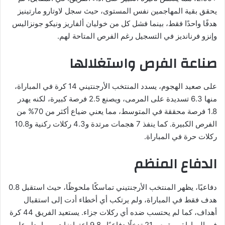
يحقق بقية المهاجمين نفس المستوى، حيث سجل لاوتارو مارتينيز
هدفًا واحدًا فقط، بينما فشل كل من خوليان ألفاريز ونيكو جونزاليس
وإنزو فرنانديز في التسجيل رغم الفرص المتاحة لهم.
صناعة الفرص واستغلالها
على صعيد الهجوم، يسدد المنتخب الأرجنتيني 14 كرة في المباراة،
منها 6.3 تسديدة على المرمى، ويصنع 2.5 فرصة كبيرة، لكنه يهدر
1.8 فرصة محققة في المتوسط، مما يعني ضياع أكثر من 70% من
الفرص الكبيرة. كما ينفذ 7 هجمات مرتدة و4.3 ركلات ركنية و10.8
ركلات حرة في المباراة.
الدفاع المنظم
دفاعيًا، يظهر المنتخب الأرجنتيني تماسكًا ملحوظًا، حيث استقبل 0.8
هدف فقط في المباراة، ولم يرتكب أي أخطاء أدت إلى استقبال
أهداف، كما لم يحتسب ضده أي ركلات جزاء. يستعيد الفريق 44 كرة
في المباراة، ويقوم بـ21 تدخلًا دفاعيًا و9.8 اعتراضات، مما يدل على