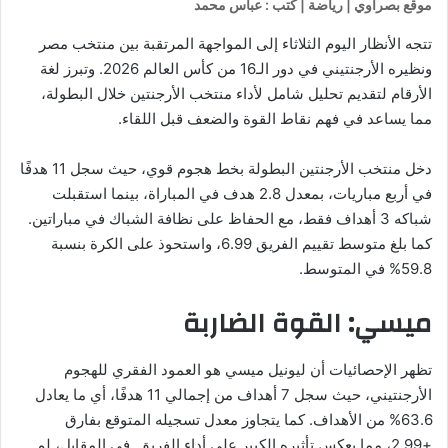
موقع بصراوي | رياضة | كتب : عباس محمد
تتجه الأنظار اليوم الثلاثاء إلى المواجهة المرتقبة بين منتخب مصر
ونظيره الأرجنتيني في دور الـ16 من كأس العالم 2026. وتبرز لغة
الأرقام لتقديم تحليل شامل لأداء منتخب الأرجنتين خلال البطولة،
مما يساعد في فهم نقاط القوة والضعف قبل اللقاء.
دخل منتخب الأرجنتين البطولة بخط هجوم قوي، حيث سجل 11 هدفًا
في أربع مباريات، بمعدل 2.8 هدف في المباراة، بينما استقبلت
شباكه 3 أهداف فقط، مع الحفاظ على نظافة الشباك في مباراتين.
كما بلغ متوسط تقييم الفريق 6.99، واستحوذ على الكرة بنسبة
59.8% في المتوسط.
ميسي: القوة الضاربة
تظهر الإحصائيات أن ليونيل ميسي هو العمود الفقري للهجوم
الأرجنتيني، حيث سجل 7 أهداف من إجمالي 11 هدفًا، أي ما يعادل
63.6% من الأهداف. كما يتجاوز معدل تسجيله المتوقع بفارق
+2.99، مما يعكس تأثيره الكبير على أداء الفريق. في المقابل، لم