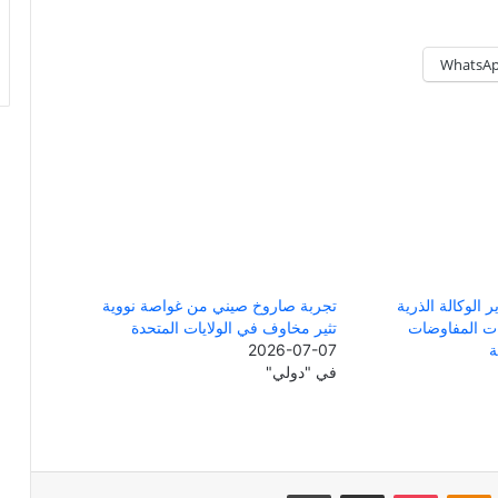
WhatsA
 الوكالة الذرية
تجربة صاروخ صيني من غواصة نووية
ت المفاوضات
تثير مخاوف في الولايات المتحدة
ة
2026-07-07
في "دولي"
Odnoklassniki
‫Pocket
مشاركة عبر البريد
طباعة