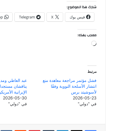
شارك هذا الموضوع:
فيس بوك
X
Telegram
pp
معجب بهذه:
جاري
التحميل…
مرتبط
فشل مؤتمر مراجعة معاهدة منع
عبد العاطي ومدير
انتشار الأسلحة النووية وفقًا
يناقشان مستجدا
لأسوشيتد برس
الإيرانية الأمريكي
2026-05-30
2026-05-23
في "دولي"
في "دولي"
فيسبوك
‫X
لينكدإن
بينتيريست