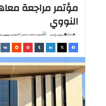
مؤتمر مراجعة معاهد
النووي
104
دقيقة واحدة
محمد حس
فيسبوك
‫X
لينكدإن
بينتيريست