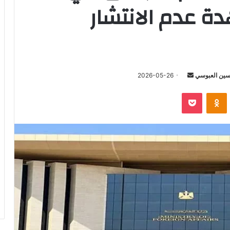
ة عدم الانتشار
أرسل
ين العبوسي
2026-05-26
بريدا
‫Pocket
Odnoklassniki
إلكترونيا