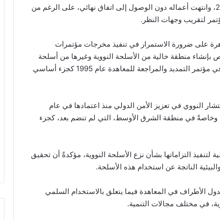
عُقد المؤتمر في الفترة من 27 أبريل إلى 22 مايو 2026، وانتهت أعماله دون الوصول إلى اتفاق نهائي، على الرغم من
ؤتمر لتقريب وجهات النظر.
اهرة على ضرورة الاستمرار في تنفيذ مخرجات مؤتمرات
 بإنشاء منطقة خالية من الأسلحة النووية وغيرها من أسلحة
الدمار الشامل في الشرق الأوسط، والذي تم اعتماده في مؤتمر التمديد والمراجعة للمعاهدة عام 1995 كجزء أساسي
ار النووي في تعزيز الأمن الدولي منذ اعتمادها في عام
ل، وخاصةً في منطقة الشرق الأوسط، التي لم تنضم بعد، كجزء
لتنفيذ التزاماتها بشأن نزع الأسلحة النووية، مؤكدةً أن تحقيق
البيئية الناتجة عن استخدام هذه الأسلحة.
ول الأطراف في المعاهدة فيما يتعلق بالاستخدام السلمي
ذرية، في مختلف مجالات التنمية.