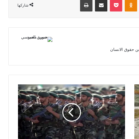
شاركها
ن حقوق الانسان
الحرس
الثوري
الإيراني
يتوعد
برد
حاسم
بعد
إسقاط