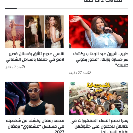
مقالات ذات صلة
طبيب شيرين عبد الوهاب يكشف
نانسي عجرم تتألق بفستان قصير
سر خسارة وزنها: “فخور بكوني
لامع في حفلها بالساحل الشمالي
طبيبك”
منذ 7 دقائق
منذ 27 دقيقة
يسرا تدعم النساء المقهورات في
محمد رمضان يكشف عن شخصيته
نضالهن للحصول على حقوقهن
في مسلسل “عشماوي” برمضان
بفيلم الست لما
2027