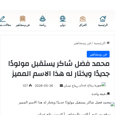
الرئيسية
العراق
دولي
رياضة
فن ومشاهير
مقالات بص
الرئيسية
/
فن ومشاهير
فن ومشاهير
محمد فضل شاكر يستقبل مولودًا
جديدًا ويختار له هذا الاسم المميز
أرسل
ريتاج عدنان
2026-05-26
107
بريدا
دقيقة واحدة
إلكترونيا
موقع بصراوي | الفن والمشاهير | كتبت: ريتاج عدنان