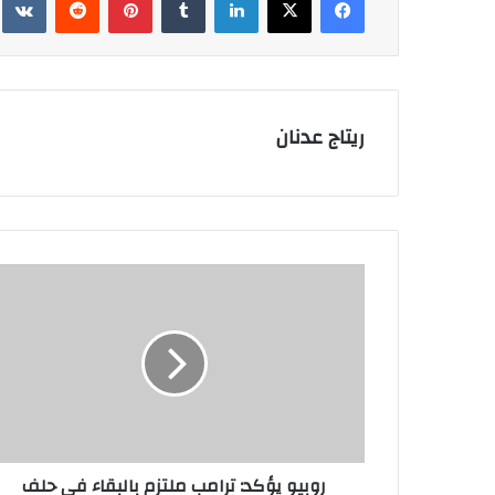
ريتاج عدنان
روبيو
يؤكد:
ترامب
ملتزم
بالبقاء
في
حلف
الناتو
روبيو يؤكد: ترامب ملتزم بالبقاء في حلف