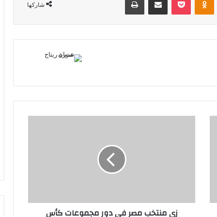
شاركها
زي
منتخب
مصر
في
دور
مجموعات
كأس
العالم
2026:
زي منتخب مصر في دور مجموعات كأس
أحدهما