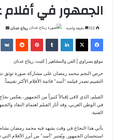
الجمهور في أفلام ع
أرس
102
دقيقة واحدة
ريتاج عدنان
بريدا
فيسبوك
‫X
لينكدإن
بينتيريست
إلكتر
موقع بصراوي | الفن والمشاهير | كتبت: ريتاج عدنان
حرص النجم محمد رمضان على مشاركة صورة توثق نتائج 
التقييم تصدر فيلمه “أسد” قائمة الأفلام الأكثر تقييماً.
الفيلم، الذي لاقى إقبالاً كبيراً من الجمهور، يعكس ن
في الوطن العربي. وقد أثار الفيلم اهتمام النقاد والج
الفنية.
يأتي هذا النجاح في وقت يشهد فيه محمد رمضان نشاطاً 
استحسان الجمهور. ويُعتبر “أسد” من أبرز الأفلام ال