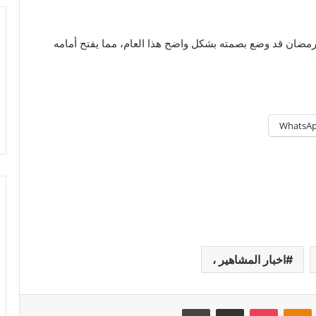
رمضان قد وضع بصمته بشكل واضح هذا العام، مما يفتح أمامه
WhatsA
اخبار المشاهير ،
Odnoklassniki
‫Pocket
مشاركة عبر البريد
طباعة