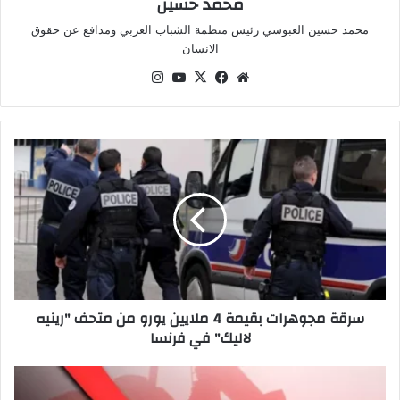
محمد حسين
محمد حسين العبوسي رئيس منظمة الشباب العربي ومدافع عن حقوق
الانسان
موقع
‫X
فيسبوك
‫YouTube
انستقرام
الويب
سرقة
مجوهرات
بقيمة
4
ملايين
يورو
من
متحف
"رينيه
سرقة مجوهرات بقيمة 4 ملايين يورو من متحف "رينيه
لاليك"
لاليك" في فرنسا
في
فرنسا
تراجع
طفيف