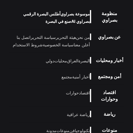
منظومة
موسوعة بصراوي
أطلس البصرة الرقمي
بصراوي
بصراوي AI
صنع في البصرة
عن بصراوي
من نحن
هيئة التحرير
سياسة التحرير
اتصل بنا
أعلن معنا
سياسة الخصوصية
شروط الاستخدام
أخبار ومحليات
البصرة
العراق
محليات
دولي
أمن ومجتمع
أخبار أمنية
مجتمع
اقتصاد
اقتصاد
حوارات
وحوارات
رياضة
رياضة عراقية
منوعات
تكنولوجيا
فن
منوعات
مدونة