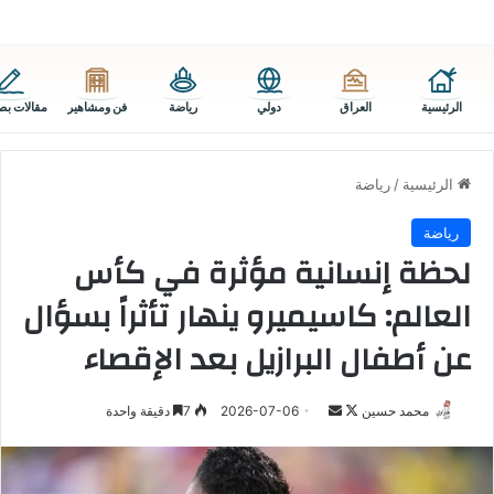
الرئيسية
العراق
دولي
رياضة
فن ومشاهير
مقالات بص
الرئيسية
/
رياضة
رياضة
لحظة إنسانية مؤثرة في كأس
العالم: كاسيميرو ينهار تأثراً بسؤال
عن أطفال البرازيل بعد الإقصاء
تابع
أرسل
محمد حسين
2026-07-06
7
دقيقة واحدة
على
بريدا
X
إلكترونيا