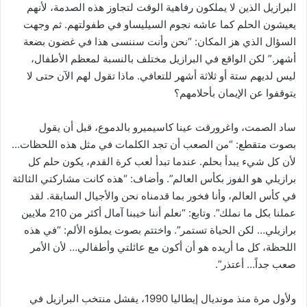
البرازيل الذين لا يملكون رفاهية الوقت لتجاوز هذه الصدمة، لأنهم
يعيشون الحلم كما عاشه نجوم السيليساو في طفولتهم. ثم وجهت
السؤال الذي هز المكان: “نحن وأنت سننسى هذا في غضون بضعة
أشهر.” لكن الواقع في البرازيل مختلف بالنسبة لمعظم الأطفال،
ليس لديهم ستة أو ثلاثة أشهر للتعافي. ماذا تقول لهم الآن حتى لا
يتوقفوا عن الإيمان بأحلامهم؟
ساد الصمت، واغرورقت عينا كاسيميرو بالدموع، قبل أن يقول
بصوت متقطع: “من الصعب أن تجد الكلمات في مثل هذه اللحظات…
لأن كل شيء يبدأ بحلم. عندما تبدأ لعب كرة القدم، يكون حلم كل
برازيلي هو الفوز بكأس العالم”. وأضاف: “هذه كانت مشاركتي الثالثة
في كأس العالم، وأنا فخور بما قدمناه نحن والأجيال السابقة. لقد
عملنا بكل ما نملك”. وتابع: “نعلم أننا خيبنا آمال أكثر من 210 ملايين
برازيلي… لكن الحياة تستمر”. واختتم بصوت يملؤه الألم: “في هذه
اللحظة، كل ما أريده هو أن أكون مع عائلتي وأطفالي… لأن الأمر
صعب جداً… أعتذر”.
ولأول مرة منذ مونديال إيطاليا 1990، يفشل منتخب البرازيل في