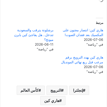
جاري
التحميل…
مرتبط
هاري كين: انتصار مجنون على
برشلونة يترقب والسعودية
المكسيك بعد فقدان الصوت!
تتدخل.. هل يفاجئ كين بايرن
2026-07-06
ميونخ؟
في "رياضة"
2026-06-11
في "رياضة"
هاري كين يهدد النرويج برقم
مرعب قبل ربع نهائي المونديال
2026-07-06
في "رياضة"
إنجلترا
النرويج
كأس العالم
هاري كين