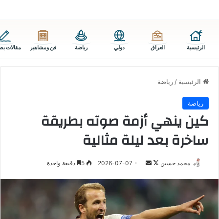
الرئيسية
العراق
دولي
رياضة
فن ومشاهير
مقالات بص
الرئيسية
/
رياضة
رياضة
كين ينهي أزمة صوته بطريقة
ساخرة بعد ليلة مثالية
تابع
أرسل
محمد حسين
2026-07-07
5
دقيقة واحدة
على
بريدا
X
إلكترونيا