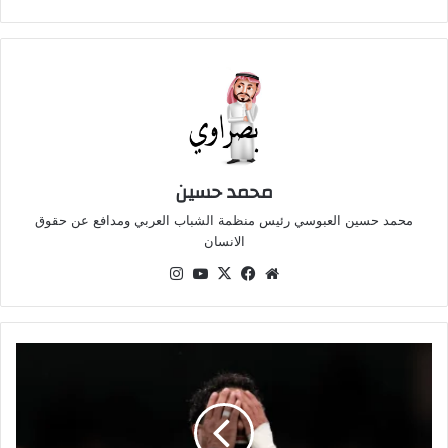
محمد حسين
محمد حسين العبوسي رئيس منظمة الشباب العربي ومدافع عن حقوق
الانسان
موقع
‫X
فيسبوك
‫YouTube
انستقرام
الويب
مانشستر
سيتي
يتفوق
على
آرسنال: