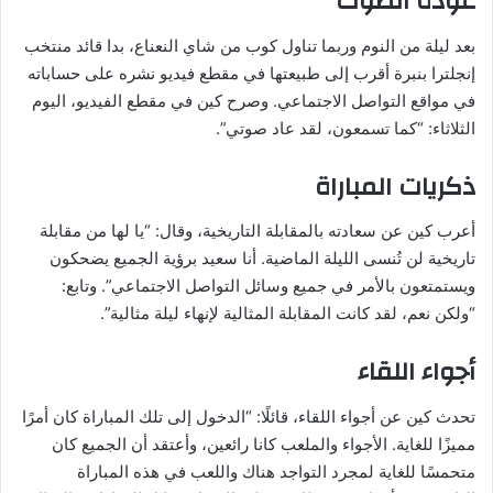
عودة الصوت
بعد ليلة من النوم وربما تناول كوب من شاي النعناع، بدا قائد منتخب
إنجلترا بنبرة أقرب إلى طبيعتها في مقطع فيديو نشره على حساباته
في مواقع التواصل الاجتماعي. وصرح كين في مقطع الفيديو، اليوم
الثلاثاء: “كما تسمعون، لقد عاد صوتي”.
ذكريات المباراة
أعرب كين عن سعادته بالمقابلة التاريخية، وقال: “يا لها من مقابلة
تاريخية لن تُنسى الليلة الماضية. أنا سعيد برؤية الجميع يضحكون
ويستمتعون بالأمر في جميع وسائل التواصل الاجتماعي”. وتابع:
“ولكن نعم، لقد كانت المقابلة المثالية لإنهاء ليلة مثالية”.
أجواء اللقاء
تحدث كين عن أجواء اللقاء، قائلًا: “الدخول إلى تلك المباراة كان أمرًا
مميزًا للغاية. الأجواء والملعب كانا رائعين، وأعتقد أن الجميع كان
متحمسًا للغاية لمجرد التواجد هناك واللعب في هذه المباراة