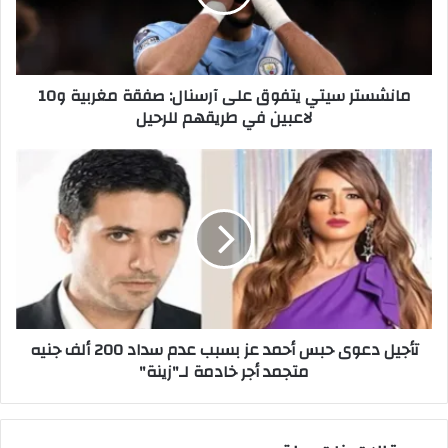
صفقة
مغربية
و10
لاعبين
مانشستر سيتي يتفوق على آرسنال: صفقة مغربية و10
في
لاعبين في طريقهم للرحيل
طريقهم
للرحيل
تأجيل
دعوى
حبس
أحمد
عز
بسبب
عدم
سداد
200
تأجيل دعوى حبس أحمد عز بسبب عدم سداد 200 ألف جنيه
ألف
متجمد أجر خادمة لـ"زينة"
جنيه
متجمد
أجر
خادمة