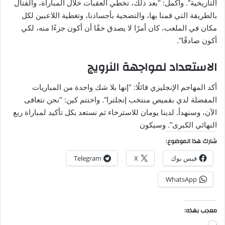
التاريخية”. وأكمل: “بعد ذلك، تخطي العقبات خلال المباراة، والقتال
بالطريقة التي قمنا بها، والتضحية بأجسادنا، وتغطية اللاعبين لكل
مكان في الملعب، كان أمرًا لا يصدق حقًا أن أكون جزءًا منه، لكي
أكون صادقًا”.
الاستعداد لمواجهة النرويج
أكد المهاجم الإنجليزي قائلًا: “إنها بلا شك واحدة من المباريات
المفضلة لدي بقميص منتخب إنجلترا”. واختتم كين: “نحن نتعافى
الآن، وسنهدأ. لدينا يومان للاسترخاء ثم نستعد بكل تأكيد لمباراة ربع
النهائي الكبرى”. وسيكون
شارك هذا الموضوع:
فيس بوك
X
Telegram
WhatsApp
معجب بهذه: