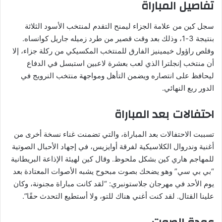
تفاصيل المباراة
سجل كين من علامة الجزاء ليمنح التقدم لمنتخب الأسود الثلاثة
بنتيجة 3-1، وذلك بعد وقت قصير من طرد زميله جاريل كوانساه.
وقلص راؤول خيمينيز الفارق للمنتخب المكسيكي من ركلة جزاء، إلا
أن منتخب إنجلترا الذي لعب بعشرة لاعبين استبسل في الدفاع
ليحافظ على انتصاره ويضمن التأهل ومواجهة منتخب النرويج في
الدور ربع النهائي.
احتفالات بعد المباراة
تسببت الاحتفالات بعد المباراة، والتي تضمنت غناء نسخة أخرى من
أغنية وندروال الكلاسيكية لفرقة أوايزيس، في إجهاد الأحبال الصوتية
للمهاجم هاري كين بشكل ملحوظ. وقال كين لهيئة الإذاعة البريطانية
“بي بي سي” وهو يضحك بصوت مبحوح يشبه الأصوات المعتادة بعد
يوم الأحد في مهرجان جلاستونبري: “لقد كانت مباراة مجنونة، وكان
علينا القتال. لقد كنت أغني هناك للتو، ولا أستطيع التحدث حقًا”.