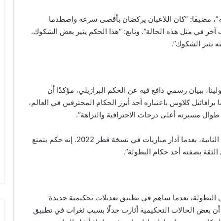
”، مضيفًا: “كان اللاعبان يركضان بأقصى سرعة واصطدما
آخر في مثل هذه الحالة”. وتابع: “هذا الحكم يثير بعض الشكوك.
ه يثير الشكوك”.
ينا، ببيان رسمي دافع فيه عن الحكم البرازيلي، مؤكدًا أن
ا برافائيل كلاوس باعتباره أحد أبرز الحكام المحترفين في العالم،
طوال مسيرته أعلى درجات الاحترافية والنزاهة”.
وأضاف: “يشارك كلاوس في نهائيات كأس العالم للمرة الثانية، بعدما أدار مباريات في نسخة قطر 2022. إنه حكم يتمتع
الثقة بصفته أحد حكام البطولة”.
ال البطولة، بعدما ساهم في تطبيق تعديلات تحكيمية جديدة
ن بعض الحالات التحكيمية أثارت جدلًا بسبب ثغرات في تطبيق