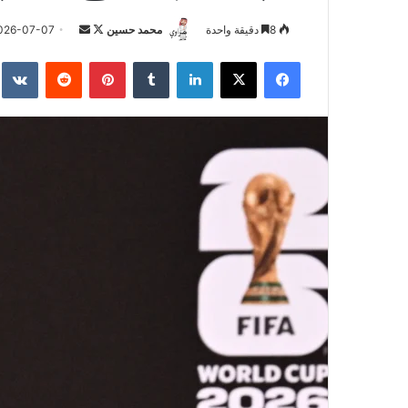
تابع
أرسل
8
دقيقة واحدة
محمد حسين
026-07-07
على
بريدا
فيسبوك
‫X
لينكدإن
بينتيريست
X
إلكترونيا