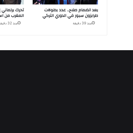
بعد انضمام صلاح.. عدد بطولات
تحرك برلماني 
طرابزون سبور في الدوري التركي
المغرب من استض
منذ 39 دقيقة
منذ 32 دقيقة