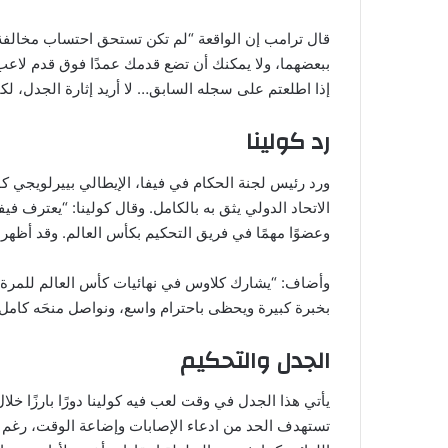
قال ترامب إن الواقعة “لم تكن تستحق احتساب مخالفة
ببعضهما، ولا يمكنك أن تضع قدمك عمدًا فوق قدم لاعب 
إذا اطلعتم على سجله السابق… لا أريد إثارة الجدل، لكن
رد كولينا
ورد رئيس لجنة الحكام في فيفا، الإيطالي بييرلويجي كول
الاتحاد الدولي يثق به بالكامل. وقال كولينا: “يعترف فيف
وعضوًا مهمًا في فريق التحكيم بكأس العالم. وقد أظهر 
بخبرة كبيرة ويحظى باحترام واسع، ونواصل منحَه كامل 
الجدل والتحكيم
يأتي هذا الجدل في وقت لعب فيه كولينا دورًا بارزًا خل
تستهدف الحد من ادعاء الإصابات وإضاعة الوقت، رغم أ