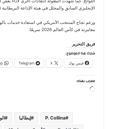
اللوائح. كما شهدت البطولة انتقادات أخرى لأداء بعض ال
الإنجليزي السابق والمحلل في هيئة الإذاعة البريطانية (BBC) جو هارت إلى وجود حالات طرد واضحة لم تُحتسب.
مغامرته في كأس العالم 2026 سريعًا.
فريق التحرير
شارك هذا الموضوع:
فيس بوك
X
Telegram
pp
معجب بهذه:
جاري
التحميل…
P. Collina
إيطاليا
الو