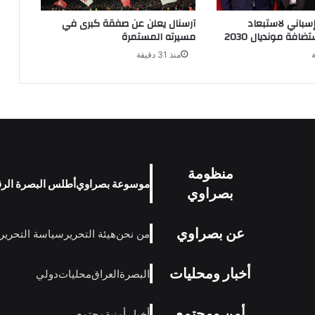
إسباني لاستبعاد
آرسنال يعلن عن صفقة كبرى في
افة مونديال 2030
مسيرته المستمرة
منذ 31 دقيقة
منظومة
موسوعة بصراوي
أطلس البصرة الر
بصراوي
عن بصراوي
من نحن
هيئة التحرير
سياسة التحرير
أخبار ومحليات
البصرة
العراق
محليات
دولي
أمن ومجتمع
أخبار أمنية
مجتمع