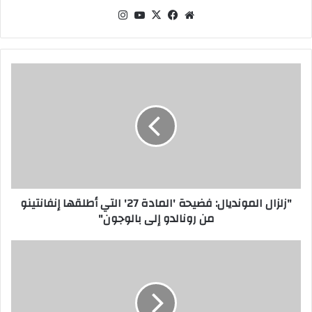
موقع
‫X
فيسبوك
‫YouTube
انستقرام
الويب
"زلزال
المونديال:
فضيحة
'المادة
27'
التي
أطلقها
إنفانتينو
من
"زلزال المونديال: فضيحة 'المادة 27' التي أطلقها إنفانتينو
رونالدو
من رونالدو إلى بالوجون"
إلى
بالوجون"
دي
لا
فوينتي
يتحدث
عن