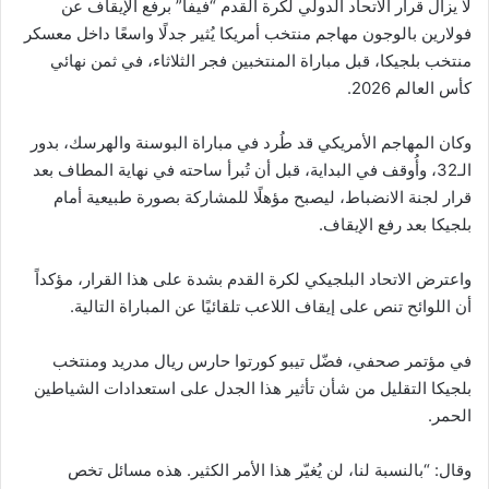
لا يزال قرار الاتحاد الدولي لكرة القدم “فيفا” برفع الإيقاف عن
فولارين بالوجون مهاجم منتخب أمريكا يُثير جدلًا واسعًا داخل معسكر
منتخب بلجيكا، قبل مباراة المنتخبين فجر الثلاثاء، في ثمن نهائي
كأس العالم 2026.
وكان المهاجم الأمريكي قد طُرد في مباراة البوسنة والهرسك، بدور
الـ32، وأُوقف في البداية، قبل أن تُبرأ ساحته في نهاية المطاف بعد
قرار لجنة الانضباط، ليصبح مؤهلًا للمشاركة بصورة طبيعية أمام
بلجيكا بعد رفع الإيقاف.
واعترض الاتحاد البلجيكي لكرة القدم بشدة على هذا القرار، مؤكداً
أن اللوائح تنص على إيقاف اللاعب تلقائيًا عن المباراة التالية.
في مؤتمر صحفي، فضّل تيبو كورتوا حارس ريال مدريد ومنتخب
بلجيكا التقليل من شأن تأثير هذا الجدل على استعدادات الشياطين
الحمر.
وقال: “بالنسبة لنا، لن يُغيّر هذا الأمر الكثير. هذه مسائل تخص