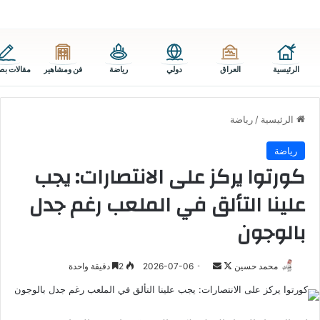
الرئيسية
العراق
دولي
رياضة
فن ومشاهير
مقالات بص
الرئيسية
/
رياضة
رياضة
كورتوا يركز على الانتصارات: يجب
علينا التألق في الملعب رغم جدل
بالوجون
تابع
أرسل
محمد حسين
2026-07-06
2
دقيقة واحدة
على
بريدا
X
إلكترونيا