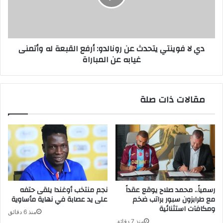
رونالدو:
أرفع
القبعة
له
دي لا فوينتي يتحدث عن رونالدو: أرفع القبعة له وأتمنى
وأتمنى
غيابه عن المباراة
غيابه
عن
المباراة
مقالات ذات صلة
رسمياً.. محمد صلاح يوقع عقداً
نجم منتخب أوغندا يلقى حتفه
مع طرابزون سبور براتب ضخم
على يد عصابة في نهاية مأساوية
ومكافآت استثنائية
منذ 6 دقائق
منذ 7 دقائق