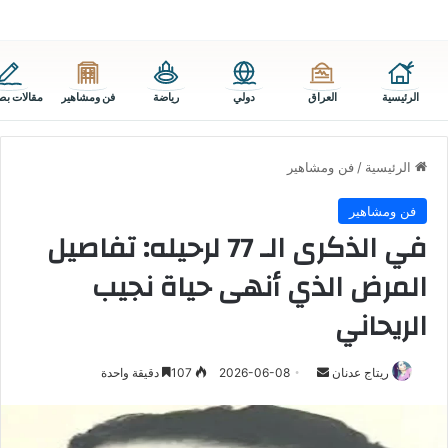
الرئيسية
العراق
دولي
رياضة
فن ومشاهير
مقالات بص
الرئيسية
/
فن ومشاهير
فن ومشاهير
في الذكرى الـ 77 لرحيله: تفاصيل
المرض الذي أنهى حياة نجيب
الريحاني
أرسل
ريتاج عدنان
2026-06-08
107
دقيقة واحدة
بريدا
إلكترونيا