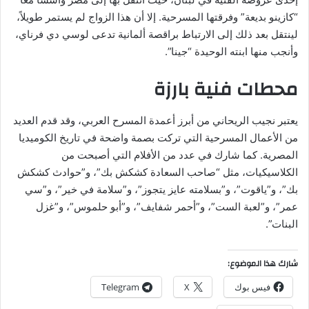
“كازينو بديعة” وفرقتها المسرحية. إلا أن هذا الزواج لم يستمر طويلاً،
لينتقل بعد ذلك إلى الارتباط براقصة ألمانية تدعى لوسي دي فرناي،
وأنجب منها ابنته الوحيدة “جينا”.
محطات فنية بارزة
يعتبر نجيب الريحاني من أبرز أعمدة المسرح العربي، وقد قدم العديد
من الأعمال المسرحية التي تركت بصمة واضحة في تاريخ الكوميديا
المصرية. كما شارك في عدد من الأفلام التي أصبحت من
الكلاسيكيات، مثل “صاحب السعادة كشكش بك”، و”حوادث كشكش
بك”، و”ياقوت”، و”بسلامته عايز يتجوز”، و”سلامة في خير”، و”سي
عمر”، و”لعبة الست”، و”أحمر شفايف”، و”أبو حلموس”، و”غزل
البنات”.
شارك هذا الموضوع:
فيس بوك
X
Telegram