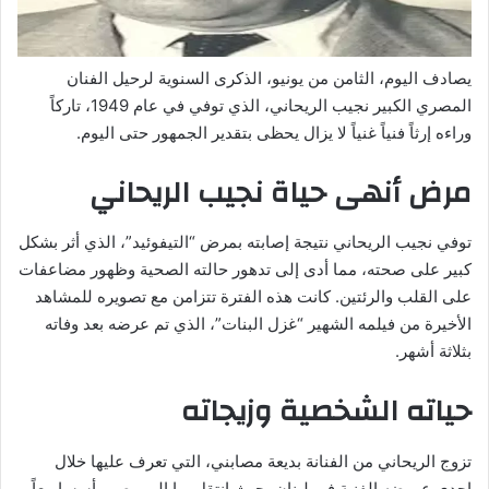
يصادف اليوم، الثامن من يونيو، الذكرى السنوية لرحيل الفنان
المصري الكبير نجيب الريحاني، الذي توفي في عام 1949، تاركاً
وراءه إرثاً فنياً غنياً لا يزال يحظى بتقدير الجمهور حتى اليوم.
مرض أنهى حياة نجيب الريحاني
توفي نجيب الريحاني نتيجة إصابته بمرض “التيفوئيد”، الذي أثر بشكل
كبير على صحته، مما أدى إلى تدهور حالته الصحية وظهور مضاعفات
على القلب والرئتين. كانت هذه الفترة تتزامن مع تصويره للمشاهد
الأخيرة من فيلمه الشهير “غزل البنات”، الذي تم عرضه بعد وفاته
بثلاثة أشهر.
حياته الشخصية وزيجاته
تزوج الريحاني من الفنانة بديعة مصابني، التي تعرف عليها خلال
إحدى عروضه الفنية في لبنان، حيث انتقل بها إلى مصر وأسسا معاً