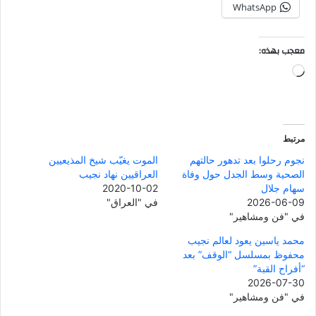
WhatsApp
معجب بهذه:
جاري
التحميل…
مرتبط
نجوم رحلوا بعد تدهور حالتهم
الموت يغيّب شيخ المذيعيين
الصحية وسط الجدل حول وفاة
العراقيين نهاد نجيب
سهام جلال
2020-10-02
2026-06-09
في "العراق"
في "فن ومشاهير"
محمد ياسين يعود لعالم نجيب
محفوظ بمسلسل “الوقف” بعد
“أفراح القبة”
2026-07-30
في "فن ومشاهير"