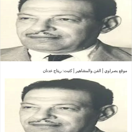
موقع بصراوي | الفن والمشاهير | كتبت: ريتاج عدنان