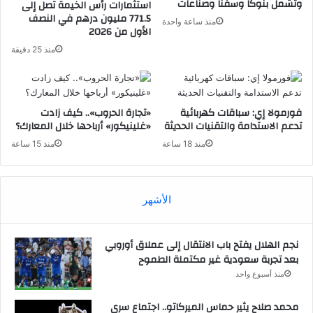
وتشمل بنوكاً وسفناً وصناعات
استثمارات رأس الخيمة تصل إلى
771.5 مليون درهم في النصف
منذ ساعة واحدة
الأول من 2026
منذ 25 دقيقة
فورمولا إي: سباقات كهربائية
«تجارة الحروب».. كيف زادت
تدعم الاستدامة والتقنيات الحديثة
«غلينيكور» أرباحها خلال المعارك؟
منذ 18 ساعة
منذ 15 ساعة
الأشهر
نجم الهلال يفتح باب الانتقال إلى عملاق أوروبي
بعد تجربة سعودية غير مكتملة الطموح
منذ أسبوع واحد
محمد صلاح يثير حماس الميركاتو.. اجتماع سري