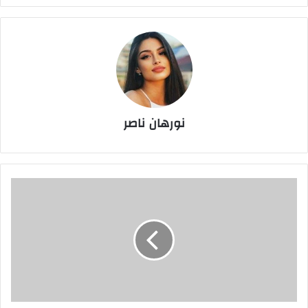
نورهان ناصر
منة
عرفة
تتألق
بإطلالة
صيفية
جريئة
وسط
البحر
بالصور